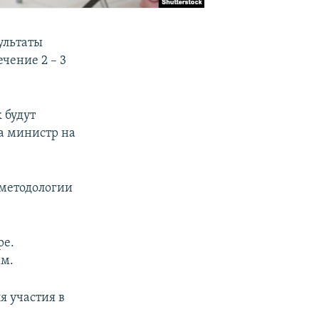
ультаты
чение 2 – 3
 будут
ла министр на
 методологии
ре.
ым.
я участия в