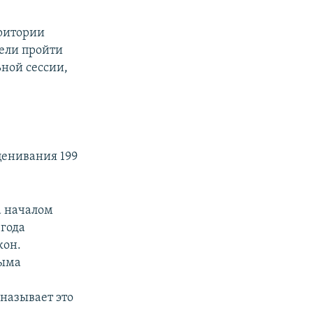
ритории
пели пройти
ной сессии,
ценивания 199
а началом
 года
кон.
рыма
называет это