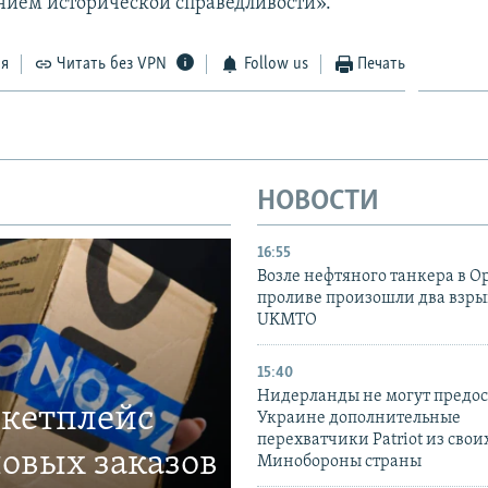
нием исторической справедливости».
ся
Читать без VPN
Follow us
Печать
НОВОСТИ
16:55
Возле нефтяного танкера в 
проливе произошли два взры
UKMTO
15:40
Нидерланды не могут предос
ркетплейс
Украине дополнительные
перехватчики Patriot из своих
овых заказов
Минобороны страны