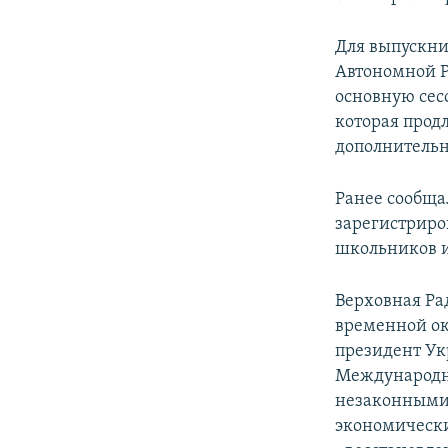
Для выпускн
Автономной Р
основную сес
которая продл
дополнительн
Ранее сообща
зарегистриро
школьников 
Верховная Ра
временной ок
президент Ук
Международн
незаконными 
экономически