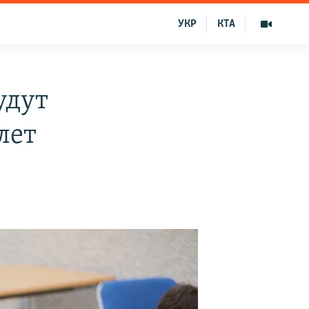
УКР
КТА
удут
лет