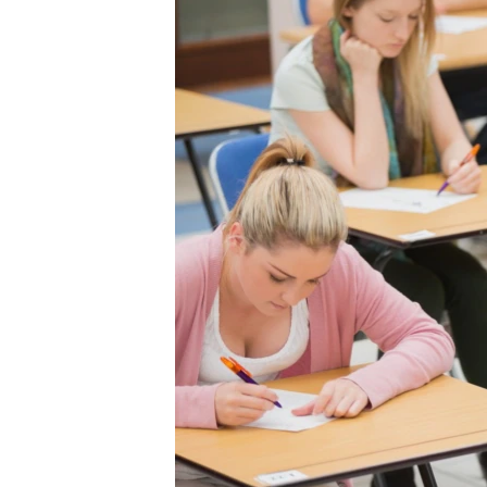
ПОБЕДИТЕЛЕЙ НЕ СУДЯТ?
КРЫМ.НЕПОКОРЕННЫЙ
ELIFBE
УКРАИНСКАЯ ПРОБЛЕМА КРЫМА