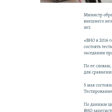
Министр образ
внешнего нез
лет.
«ВНО в 2016 г
состоять тест
заседании пра
По ее словам
для сравнения
5 мая состоял
Тестирование
По данным це
ВНО зарегист