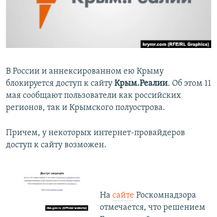
ПРИСОЕДИНЯЙТЕСЬ!
ПОБЕДИТЕЛЕЙ НЕ СУДЯТ?
КРЫМ.НЕПОКОРЕННЫЙ
ELIFBE
УКРАИНСКАЯ ПРОБЛЕМА КРЫМА
В России и аннексированном ею Крыму
Все сайты RFE/RL
блокируется доступ к сайту
Крым.Реалии
. Об этом 11
мая сообщают пользователи как российских
регионов, так и Крымского полуострова.
Причем, у некоторых интернет-провайдеров
доступ к сайту возможен.
На
сайте
Роскомнадзора
отмечается, что решением