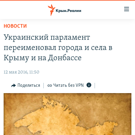
Доступность
ссылки
Вернуться
НОВОСТИ
к
НОВОСТИ
Украинский парламент
основному
СПЕЦПРОЕКТЫ
содержанию
переименовал города и села в
ВОДА
Вернутся
ГРУЗ 200
Крыму и на Донбассе
к
ИСТОРИЯ
КАРТА ВОЕННЫХ ОБЪЕКТОВ КРЫМА
главной
12 мая 2016, 11:50
ЕЩЕ
11 ЛЕТ ОККУПАЦИИ КРЫМА. 11 ИСТОРИЙ СОПРОТИВЛЕНИЯ
навигации
Вернутся
Поделиться
Читать без VPN
РАДІО СВОБОДА
ИНТЕРАКТИВ
к
КАК ОБОЙТИ БЛОКИРОВКУ
ИНФОГРАФИКА
поиску
ТЕЛЕПРОЕКТ КРЫМ.РЕАЛИИ
Українською
СОВЕТЫ ПРАВОЗАЩИТНИКОВ
Qırımtatar
ПРОПАВШИЕ БЕЗ ВЕСТИ