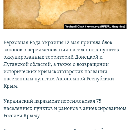
ПРИСОЕДИНЯЙТЕСЬ!
ПОБЕДИТЕЛЕЙ НЕ СУДЯТ?
КРЫМ.НЕПОКОРЕННЫЙ
ELIFBE
УКРАИНСКАЯ ПРОБЛЕМА КРЫМА
Верховная Рада Украины 12 мая приняла блок
Все сайты RFE/RL
законов о переименовании населенных пунктов
оккупированных территорий Донецкой и
Луганской областей, а также о возвращении
исторических крымскотатарских названий
населенным пунктам Автономной Республики
Крым.
Украинский парламент переименовал 75
населенных пунктов и районов в аннексированном
Россией Крыму.