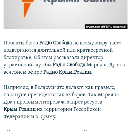
ПРИСОЕДИНЯЙТЕСЬ!
ПОБЕДИТЕЛЕЙ НЕ СУДЯТ?
КРЫМ.НЕПОКОРЕННЫЙ
ELIFBE
УКРАИНСКАЯ ПРОБЛЕМА КРЫМА
Проекты бюро
Радіо Свобода
по всему миру часто
Все сайты RFE/RL
подвергаются длительной или краткосрочной
блокировке. Об этом рассказала директор
украинской службы
Радіо Свобода
Марьяна Драч в
вечернем эфире
Радио Крым.Реалии
.
Например, в Беларуси это делают, как правило,
накануне президентских выборов. Так Марьяна
Драч прокомментировала запрет ресурса
Крым.Реалии
на территории Российской
Федерации и в Крыму.