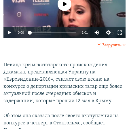
No media source currently available
ПРИСОЕДИНЯЙТЕСЬ!
ПОБЕДИТЕЛЕЙ НЕ СУДЯТ?
КРЫМ.НЕПОКОРЕННЫЙ
ELIFBE
0:00
1:01
УКРАИНСКАЯ ПРОБЛЕМА КРЫМА
Все сайты RFE/RL
Загрузить
Певица крымскотатарского происхождения
Джамала, представляющая Украину на
«Евровидении-2016», считает свою песню на
конкурсе о депортации крымских татар еще более
актуальной после очередных обысков и
задержаний, которые прошли 12 мая в Крыму.
Об этом она сказала после своего выступления на
конкурсе в четверг в Стокгольме, сообщает