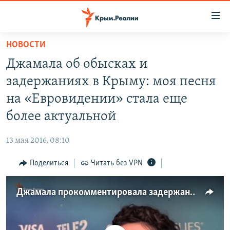
Доступность
ссылки
Вернуться
НОВОСТИ
к
НОВОСТИ
Джамала об обысках и
основному
СПЕЦПРОЕКТЫ
содержанию
задержаниях в Крыму: моя песня
ВОДА
Вернутся
ГРУЗ 200
на «Евровидении» стала еще
к
ИСТОРИЯ
КАРТА ВОЕННЫХ ОБЪЕКТОВ КРЫМА
более актуальной
главной
ЕЩЕ
11 ЛЕТ ОККУПАЦИИ КРЫМА. 11 ИСТОРИЙ СОПРОТИВЛЕНИЯ
навигации
13 мая 2016, 08:10
Вернутся
РАДІО СВОБОДА
ИНТЕРАКТИВ
к
Поделиться
Читать без VPN
КАК ОБОЙТИ БЛОКИРОВКУ
ИНФОГРАФИКА
поиску
ТЕЛЕПРОЕКТ КРЫМ.РЕАЛИИ
Джамала прокомментировала задержания крымских татар в Крыму (видео)
Українською
СОВЕТЫ ПРАВОЗАЩИТНИКОВ
Qırımtatar
ПРОПАВШИЕ БЕЗ ВЕСТИ