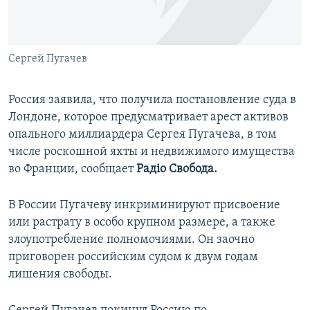
ПРИСОЕДИНЯЙТЕСЬ!
ПОБЕДИТЕЛЕЙ НЕ СУДЯТ?
КРЫМ.НЕПОКОРЕННЫЙ
Сергей Пугачев
ELIFBE
УКРАИНСКАЯ ПРОБЛЕМА КРЫМА
Россия заявила, что получила постановление суда в
Все сайты RFE/RL
Лондоне, которое предусматривает арест активов
опального миллиардера Сергея Пугачева, в том
числе роскошной яхты и недвижимого имущества
во Франции, сообщает
Радіо Свобода.
В России Пугачеву инкриминируют присвоение
или растрату в особо крупном размере, а также
злоупотребление полномочиями. Он заочно
приговорен российским судом к двум годам
лишения свободы.