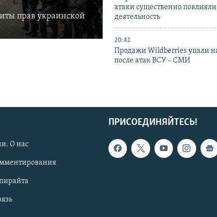
атаки существенно повлияли 
щиты прав украинской
деятельность
20:41
Продажи Wildberries упали н
после атак ВСУ – СМИ
ПРИСОЕДИНЯЙТЕСЬ!
и. О нас
омментирования
опирайта
вязь