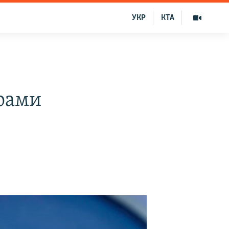
УКР
КТА
рами