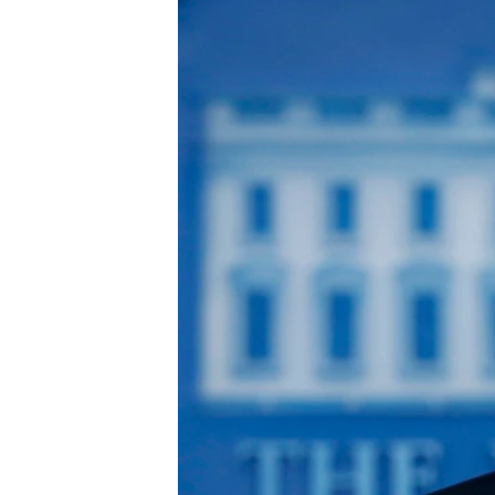
ПОБЕДИТЕЛЕЙ НЕ СУДЯТ?
КРЫМ.НЕПОКОРЕННЫЙ
ELIFBE
УКРАИНСКАЯ ПРОБЛЕМА КРЫМА