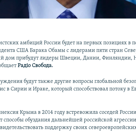
истских амбиций России будет на первых позициях в п
идента США Барака Обамы с лидерами пяти стран Сев
лый дом прибудут лидеры Швеции, Дании, Финляндии, 
ообщает
Радіо Свобода.
суждения будут также другие вопросы глобальной безо
ис в Сирии и Ираке, который способствовал потоку в Е
ннексия Крыма в 2014 году встревожила соседей Росси
т способы обуздания дальнейшей российской агрессии
свидетельствовать поддержку своих североевропейски