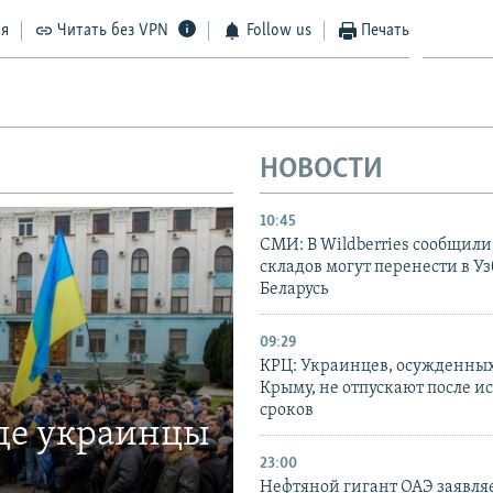
ся
Читать без VPN
Follow us
Печать
НОВОСТИ
10:45
СМИ: В Wildberries сообщили,
складов могут перенести в У
Беларусь
09:29
КРЦ: Украинцев, осужденных
Крыму, не отпускают после и
сроков
где украинцы
23:00
Нефтяной гигант ОАЭ заявляе