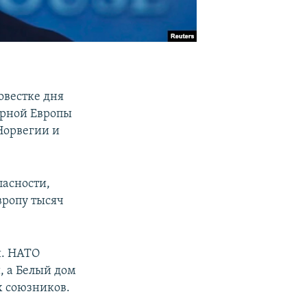
овестке дня
ерной Европы
Норвегии и
пасности,
вропу тысяч
и. НАТО
, а Белый дом
х союзников.