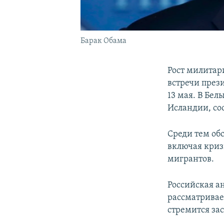
Барак Обама
Рост милитар
встречи през
13 мая. В Бе
Исландии, с
Среди тем об
включая криз
мигрантов.
Российская а
рассматривае
стремится за