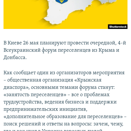
ПРИСОЕДИНЯЙТЕСЬ!
ПОБЕДИТЕЛЕЙ НЕ СУДЯТ?
КРЫМ.НЕПОКОРЕННЫЙ
ELIFBE
УКРАИНСКАЯ ПРОБЛЕМА КРЫМА
В Киеве 26 мая планируют провести очередной, 4-й
Все сайты RFE/RL
Всеукраинский форум переселенцев из Крыма и
Донбасса.
Как сообщает один из организаторов мероприятия
– общественная организация «Крымская
диаспора», основными темами форума станут:
«занятость переселенцев» – все о проблемах
трудоустройства, ведения бизнеса и поддержки
предпринимательских инициатив,
«дополнительное образование для переселенцев» –
поиск решений и ответы на вопросы: зачем, чему,