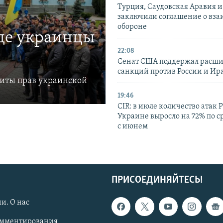
Турция, Саудовская Аравия 
заключили соглашение о вз
обороне
где украинцы
22:08
Сенат США поддержал расш
санкций против России и Ир
щиты прав украинской
19:46
CIR: в июле количество атак 
Украине выросло на 72% по 
с июнем
ПРИСОЕДИНЯЙТЕСЬ!
и. О нас
омментирования