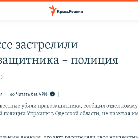
ссе застрелили
защитника – полиция
45
ся
Читать без VPN
звестные убили правозащитника, сообщил отдел комм
 полиции Украины в Одесской области, не называя и
ельным данным, его авто расстреляли двое неизвестн