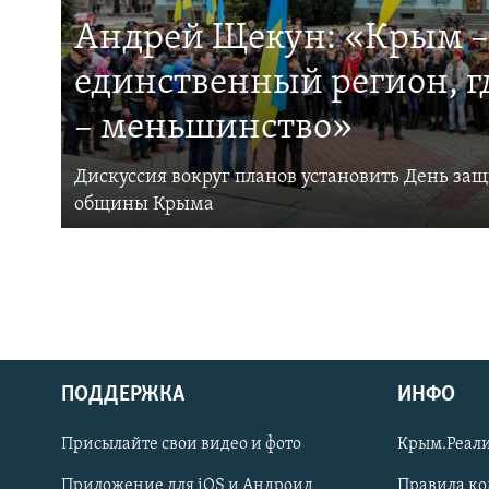
Андрей Щекун: «Крым –
единственный регион, 
– меньшинство»
Дискуссия вокруг планов установить День за
общины Крыма
ПОДДЕРЖКА
ИНФО
Українською
Присылайте свои видео и фото
Крым.Реали
Qırımtatar
Приложение для iOS и Андроид
Правила к