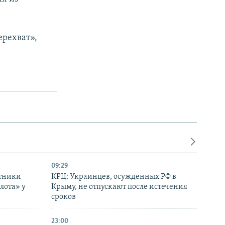
ерехват»,
09:29
отники
КРЦ: Украинцев, осужденных РФ в
лота» у
Крыму, не отпускают после истечения
сроков
23:00