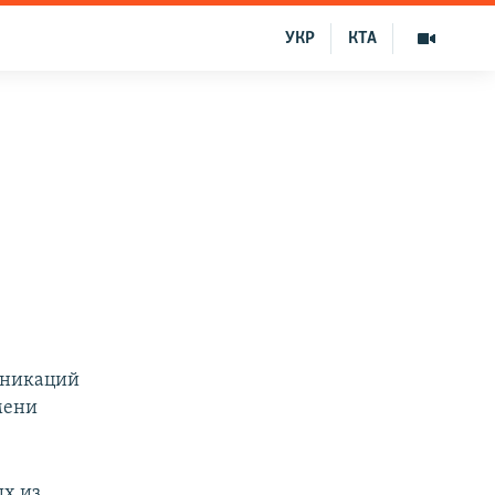
УКР
КТА
уникаций
мени
ых из