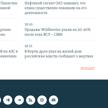
и Пакистан
Нефтяной гигант ОАЭ заявляет, что
аимной
атаки существенно повлияли на его
деятельность
20:41
ирение
Продажи Wildberries упали на 20-40%
ана
после атак ВСУ – СМИ
18:53
РФ на АЗС в
В Керчи дрон упал на жилой дом:
сравнению
российские власти сообщают о жертвах
БОЛЬШЕ