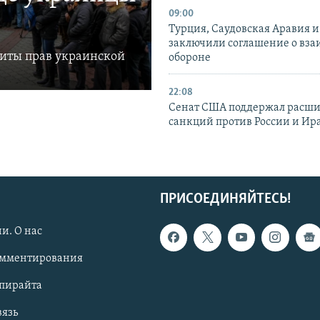
09:00
Турция, Саудовская Аравия 
заключили соглашение о вз
щиты прав украинской
обороне
22:08
Сенат США поддержал расш
санкций против России и Ир
ПРИСОЕДИНЯЙТЕСЬ!
и. О нас
омментирования
опирайта
вязь