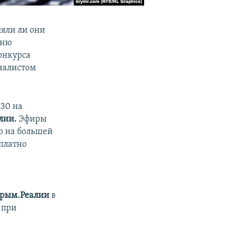
яли ли они
сню
онкурса
налистом
:30 на
лии.
Эфиры
о на большей
платно
рым.Реалии
в
 при