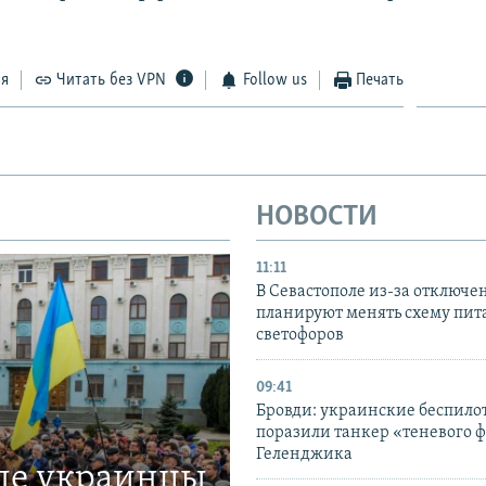
ся
Читать без VPN
Follow us
Печать
НОВОСТИ
11:11
В Севастополе из-за отключе
планируют менять схему пит
светофоров
09:41
Бровди: украинские беспил
поразили танкер «теневого ф
Геленджика
где украинцы