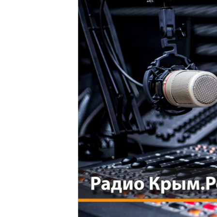
ПОБЕДИТЕЛЕЙ НЕ СУДЯТ?
КРЫМ.НЕПОКОРЕННЫЙ
ELIFBE
УКРАИНСКАЯ ПРОБЛЕМА КРЫМА