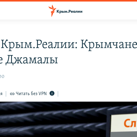
 Крым.Реалии: Крымчане
е Джамалы
:00
ся
Читать без VPN