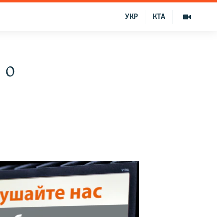
УКР
КТА
 о