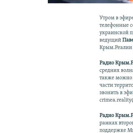
Утром в эфир
телефонные с
украинской п
ведущий
Пав
Крым.Реали
Радио Крым.
средних волна
также можно 
части террит
звонить в эфи
crimea.realit
Радио Крым.
рамках второ
поддержке М