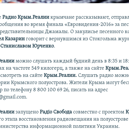
е
Радио Крым.Реалии
крымчане рассказывают, отправл
ообщения во время финала «Евровидения-2016» за пе
редставительницы Джамалы. О закулисье песенного к
ел Казарин
говорит с вернувшимся из Стокгольма жур
и
Станиславом Юрченко
.
Реалии
можно слушать каждый будний день в 8:35 и 18
х на частоте 549 килогерц, а также на сайте
Крым.Реа
смотреть на сайте
Крым.Реалии.
Слушать радио можн
ории Крымского полуострова. Жители Крыма могут бес
р по телефону 8 800 100 69 26, писать на адрес
y@gmail.com.
Реалии
запущено
Радіо Свобода
совместно с проектом
К
го этапа восстановления радиовещания на полуострове
инистерства информационной политики Украины.