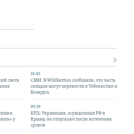
10:45
ний света
СМИ: В Wildberries сообщили, что часть
ания
складов могут перенести в Узбекистан и
Беларусь
09:29
отники
КРЦ: Украинцев, осужденных РФ в
лота» у
Крыму, не отпускают после истечения
сроков