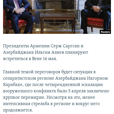
ПРИСОЕДИНЯЙТЕСЬ!
ПОБЕДИТЕЛЕЙ НЕ СУДЯТ?
КРЫМ.НЕПОКОРЕННЫЙ
ELIFBE
УКРАИНСКАЯ ПРОБЛЕМА КРЫМА
Все сайты RFE/RL
Президенты Армении Серж Саргсян и
Азербайджана Ильгам Алиев планируют
встретиться в Вене 16 мая.
Главной темой переговоров будет ситуация в
сепаратистском регионе Азербайджана Нагорном
Карабахе, где после четырехдневной эскалации
вооруженного конфликта было 5 апреля заключено
хрупкое перемирие. Несмотря на это, менее
интенсивная стрельба в регионе и вокруг него
продолжается.