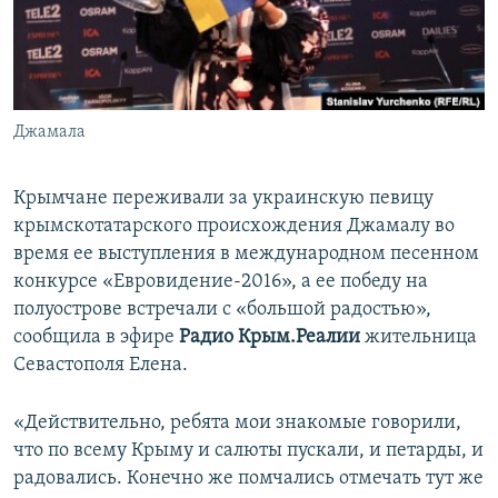
ПРИСОЕДИНЯЙТЕСЬ!
ПОБЕДИТЕЛЕЙ НЕ СУДЯТ?
КРЫМ.НЕПОКОРЕННЫЙ
ELIFBE
Джамала
УКРАИНСКАЯ ПРОБЛЕМА КРЫМА
Все сайты RFE/RL
Крымчане переживали за украинскую певицу
крымскотатарского происхождения Джамалу во
время ее выступления в международном песенном
конкурсе «Евровидение-2016», а ее победу на
полуострове встречали с «большой радостью»,
сообщила в эфире
Радио Крым.Реалии
жительница
Севастополя Елена.
«Действительно, ребята мои знакомые говорили,
что по всему Крыму и салюты пускали, и петарды, и
радовались. Конечно же помчались отмечать тут же