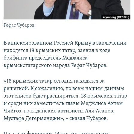
ПРИСОЕДИНЯЙТЕСЬ!
ПОБЕДИТЕЛЕЙ НЕ СУДЯТ?
КРЫМ.НЕПОКОРЕННЫЙ
Рефат Чубаров
ELIFBE
УКРАИНСКАЯ ПРОБЛЕМА КРЫМА
В аннексированном Россией Крыму в заключении
Все сайты RFE/RL
находятся 18 крымских татар, заявил в ходе
брифинга председатель Меджлиса
крымскотатарского народа Рефат Чубаров.
«18 крымских татар сегодня находятся за
решеткой. К сожалению, по всем нашим данным
этот список будет расширяться. 18 крымских татар
и среди них заместитель главы Меджлиса Ахтем
Чийгоз, гражданские активисты Али Асанов,
Мустафа Дегерменджи», – сказал Чубаров.