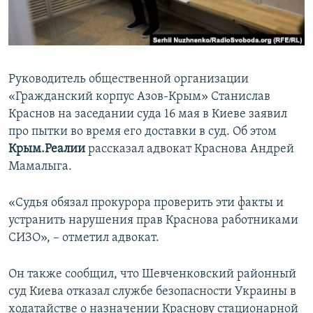
ПРИСОЕДИНЯЙТЕСЬ!
ПОБЕДИТЕЛЕЙ НЕ СУДЯТ?
КРЫМ.НЕПОКОРЕННЫЙ
ELIFBE
Руководитель общественной организации
УКРАИНСКАЯ ПРОБЛЕМА КРЫМА
«Гражданский корпус Азов-Крым» Станислав
Все сайты RFE/RL
Краснов на заседании суда 16 мая в Киеве заявил
про пытки во время его доставки в суд. Об этом
Крым.Реалии
рассказал адвокат Краснова Андрей
Мамалыга.
«Судья обязал прокурора проверить эти факты и
устранить нарушения прав Краснова работниками
СИЗО», – отметил адвокат.
Он также сообщил, что Шевченковский районный
суд Киева отказал службе безопасности Украины в
ходатайстве о назначении Краснову стационарной