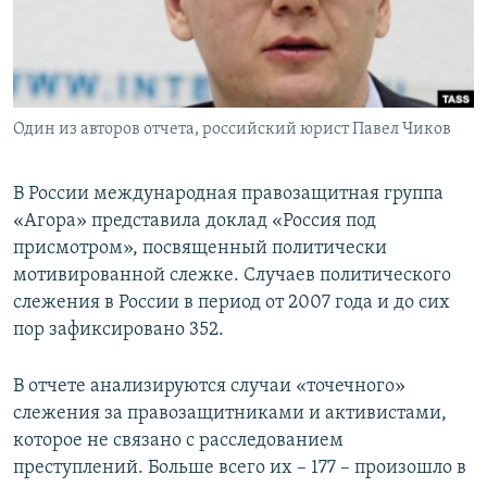
ПРИСОЕДИНЯЙТЕСЬ!
ПОБЕДИТЕЛЕЙ НЕ СУДЯТ?
КРЫМ.НЕПОКОРЕННЫЙ
ELIFBE
Один из авторов отчета, российский юрист Павел Чиков
УКРАИНСКАЯ ПРОБЛЕМА КРЫМА
Все сайты RFE/RL
В России международная правозащитная группа
«Агора» представила доклад «Россия под
присмотром», посвященный политически
мотивированной слежке. Случаев политического
слежения в России в период от 2007 года и до сих
пор зафиксировано 352.
В отчете анализируются случаи «точечного»
слежения за правозащитниками и активистами,
которое не связано с расследованием
преступлений. Больше всего их – 177 – произошло в