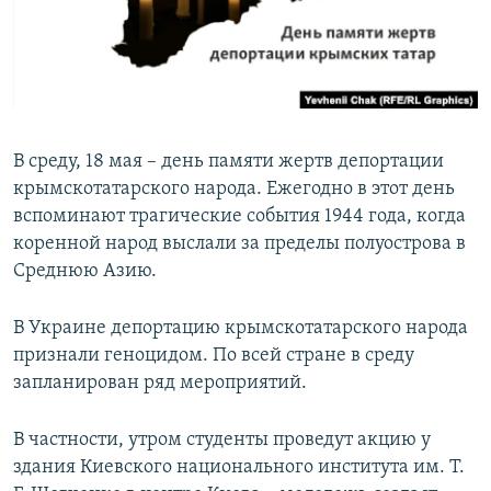
ПРИСОЕДИНЯЙТЕСЬ!
ПОБЕДИТЕЛЕЙ НЕ СУДЯТ?
КРЫМ.НЕПОКОРЕННЫЙ
ELIFBE
УКРАИНСКАЯ ПРОБЛЕМА КРЫМА
В среду, 18 мая – день памяти жертв депортации
Все сайты RFE/RL
крымскотатарского народа. Ежегодно в этот день
вспоминают трагические события 1944 года, когда
коренной народ выслали за пределы полуострова в
Среднюю Азию.
В Украине депортацию крымскотатарского народа
признали геноцидом. По всей стране в среду
запланирован ряд мероприятий.
В частности, утром студенты проведут акцию у
здания Киевского национального института им. Т.