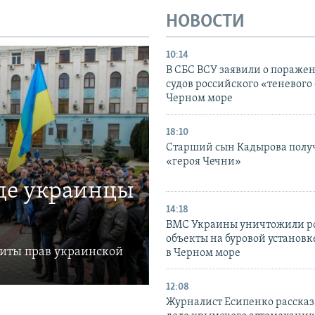
НОВОСТИ
10:14
В СБС ВСУ заявили о пораже
судов российского «теневого 
Черном море
18:10
Старший сын Кадырова полу
«героя Чечни»
где украинцы
14:18
ВМС Украины уничтожили р
объекты на буровой установ
щиты прав украинской
в Черном море
12:08
Журналист Есипенко рассказ