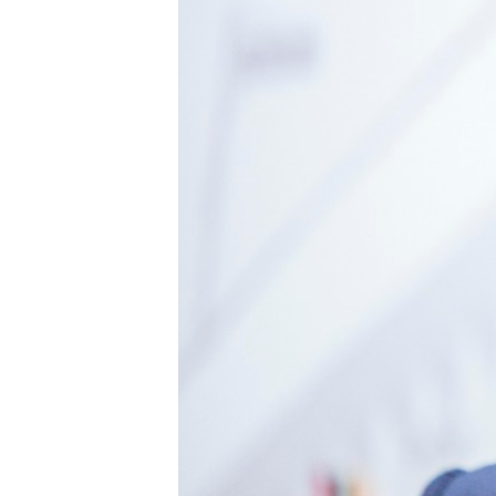
ПОБЕДИТЕЛЕЙ НЕ СУДЯТ?
КРЫМ.НЕПОКОРЕННЫЙ
ELIFBE
УКРАИНСКАЯ ПРОБЛЕМА КРЫМА