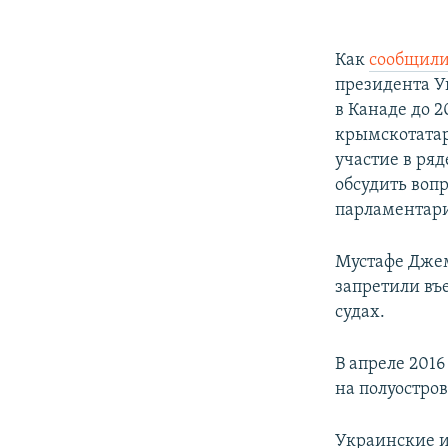
Как
сообщил
президента У
в Канаде до 
крымскотатар
участие в ря
обсудить воп
парламентари
Мустафе Джем
запретили въ
судах.
В апреле 201
на полуостро
Украинские и