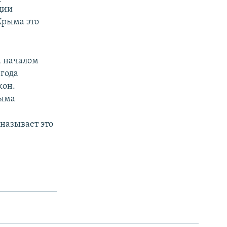
ции
Крыма это
а началом
 года
кон.
рыма
называет это