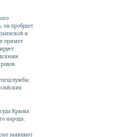
ного
 он пробудет
краинской и
же примет
ирует
адскими
родов.
 спецслужбы
оссийских
 суда Крыма
го народа.
рно заявляют