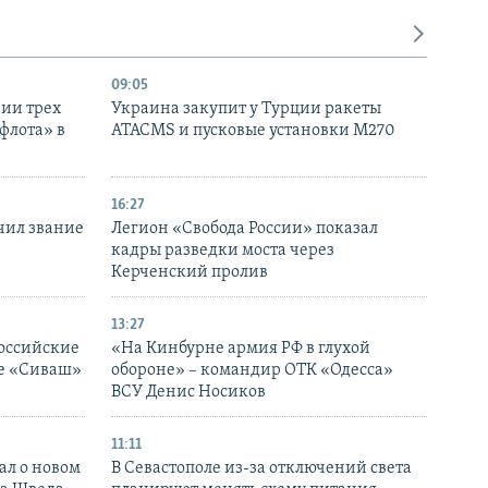
09:05
нии трех
Украина закупит у Турции ракеты
флота» в
ATACMS и пусковые установки M270
16:27
чил звание
Легион «Свобода России» показал
кадры разведки моста через
Керченский пролив
13:27
оссийские
«На Кинбурне армия РФ в глухой
ке «Сиваш»
обороне» – командир ОТК «Одесса»
ВСУ Денис Носиков
11:11
ал о новом
В Севастополе из-за отключений света