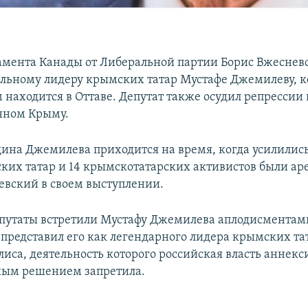
амента Канады от Либеральной партии Борис Вжесневс
льному лидеру крымских татар Мустафе Джемилеву, к
 находится в Оттаве. Депутат также осудил репрессии 
нном Крыму.
дина Джемилева приходится на время, когда усилилис
ких татар и 14 крымскотатарских активистов были аре
евский в своем выступлении.
путаты встретили Мустафу Джемилева аплодисментам
представил его как легендарного лидера крымских та
иса, деятельность которого российская власть аннек
ным решением запретила.