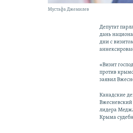
Мустафа Джемилев
Депутат парл
дань национа
дни с визитом
аннексирова
«Визит госпо
против крымс
заявил Вжесн
Канадские де
Вжесневский 
лидера Меджл
Крыма судеб