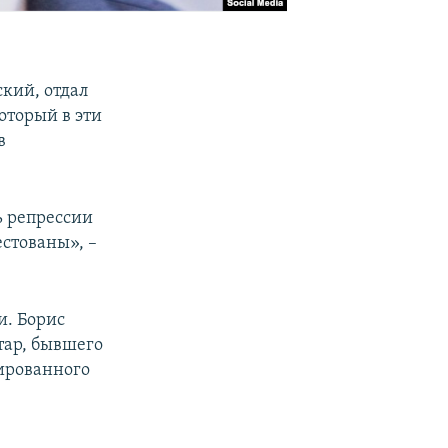
кий, отдал
оторый в эти
в
ь репрессии
стованы», –
и. Борис
тар, бывшего
сированного