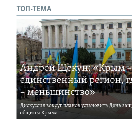
ТОП-ТЕМА
Андрей Щекун: «Крым –
единственный регион, 
– меньшинство»
Дискуссия вокруг планов установить День за
общины Крыма