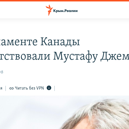
ламенте Канады
тствовали Мустафу Дже
08
ся
Читать без VPN