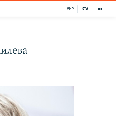
УКР
КТА
милева