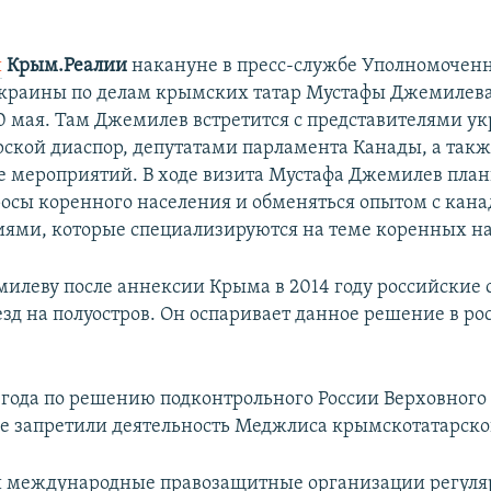
и
Крым.Реалии
накануне в пресс-службе Уполномочен
краины по делам крымских татар Мустафы Джемилева,
20 мая. Там Джемилев встретится с представителями у
ской диаспор, депутатами парламента Канады, а так
де мероприятий. В ходе визита Мустафа Джемилев план
росы коренного населения и обменяться опытом с кан
ями, которые специализируются на теме коренных на
илеву после аннексии Крыма в 2014 году российские
езд на полуостров. Он оспаривает данное решение в р
6 года по решению подконтрольного России Верховного
ве запретили деятельность Меджлиса крымскотатарско
 международные правозащитные организации регуля