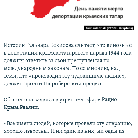
ПРИСОЕДИНЯЙТЕСЬ!
ПОБЕДИТЕЛЕЙ НЕ СУДЯТ?
КРЫМ.НЕПОКОРЕННЫЙ
ELIFBE
УКРАИНСКАЯ ПРОБЛЕМА КРЫМА
Историк Гульнара Бекирова считает, что виновные
Все сайты RFE/RL
в депортации крымскотатарского народа 1944 года
должны ответить за свои преступления по
международным законам. По ее мнению, над
теми, кто «производил эту чудовищную акцию»,
должен пройти Нюрнбергский процесс.
Об этом она заявила в утреннем эфире
Радио
Крым.Реалии.
«Все имена людей, которые провели эту операцию,
хорошо известны. И ни один из них, ни один из