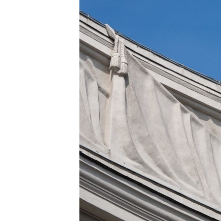
ПОБЕДИТЕЛЕЙ НЕ СУДЯТ?
КРЫМ.НЕПОКОРЕННЫЙ
ELIFBE
УКРАИНСКАЯ ПРОБЛЕМА КРЫМА