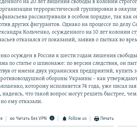
жденного на 20 лет лишения свободы в колонии строго
организации террористической группировки в оккуп
Афанасьева рассматривали в особом порядке, так как о
отив других фигурантов. Однако на процессе по делу С
ександра Кольченко, осужденного на 10 лет колонии ст
сьев отказался от показаний, заявив о пытках во вре
ко осужден в России к шести годам лишения свободы
ма по статье о шпионаже: по версии следствия, он пы
ствуя от имени двух украинских предприятий, купить з
ротивовоздушной обороны Украины – как утверждают 
лошенко, которому исполняется 74 года, уже писал за
 надеясь, что такой вопрос могут решить быстрее, чем
 но ему отказали.
ся
Читать без VPN
Follow us
Печать