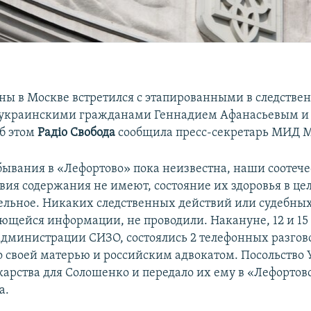
ны в Москве встретился с этапированными в следстве
 украинскими гражданами Геннадием Афанасьевым 
б этом
Радiо Свобода
сообщила пресс-секретарь МИД М
бывания в «Лефортово» пока неизвестна, наши соотеч
овия содержания не имеют, состояние их здоровья в це
ельное. Никаких следственных действий или судебных
ющейся информации, не проводили. Накануне, 12 и 15 
дминистрации СИЗО, состоялись 2 телефонных разгов
о своей матерью и российским адвокатом. Посольство
карства для Солошенко и передало их ему в «Лефортово
а.