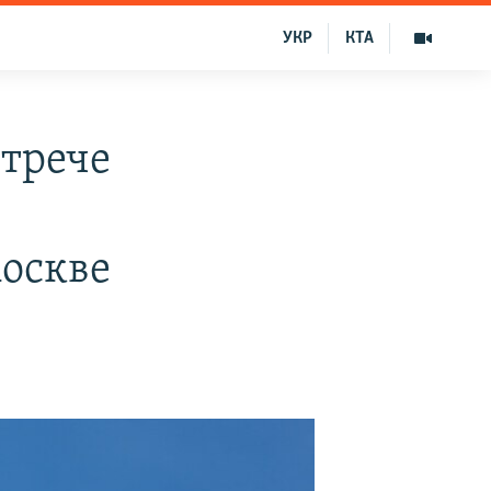
УКР
КТА
трече
оскве