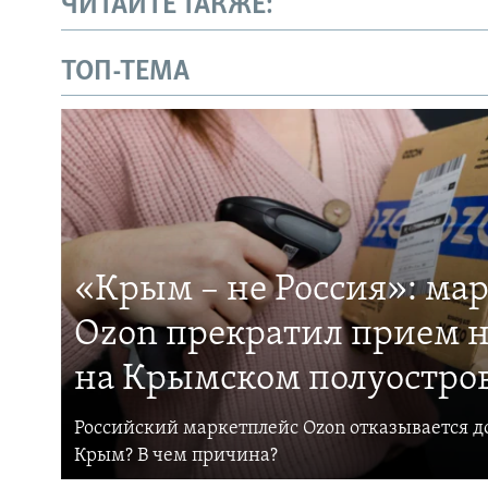
ЧИТАЙТЕ ТАКЖЕ:
ТОП-ТЕМА
«Крым – не Россия»: ма
Ozon прекратил прием н
на Крымском полуостро
Российский маркетплейс Ozon отказывается до
Крым? В чем причина?