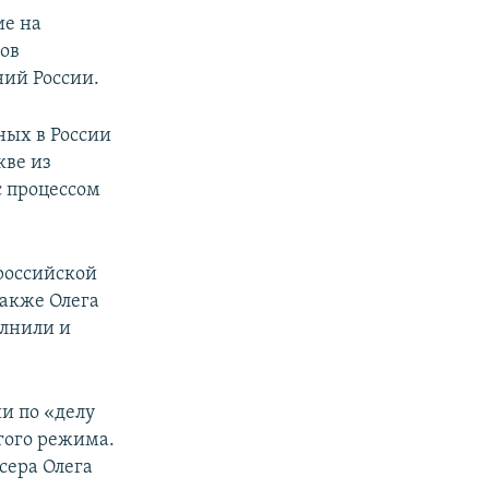
ие на
ов
ий России.
ных в России
кве из
с процессом
российской
также Олега
олнили и
и по «делу
гого режима.
сера Олега