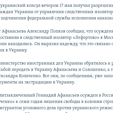
, украинский консул вечером 17 мая получил разрешен
аждан Украины от управления следственных изолятор
 подчинения федеральной службы исполнения наказан
т Афанасьева Александр Попков сообщил, что осужден
оставили в следственный изолятор «Лефортово» в Мос
они находились. Он выразил надежду, что это связано 
их в Украину.
инистерство иностранных дел Украины обратилось к 
осьбой передать в Украину Афанасьева и Солошенко, а 
ександра Кольченко. Все они, по сообщениям, уже зап
кументы на экстрадицию в Украину.
итзаключенный Геннадий Афанасьев осужден в Росси
ченко» к семи годам лишения свободы в колонии стро
фигурантом уголовного дела против украинского режис