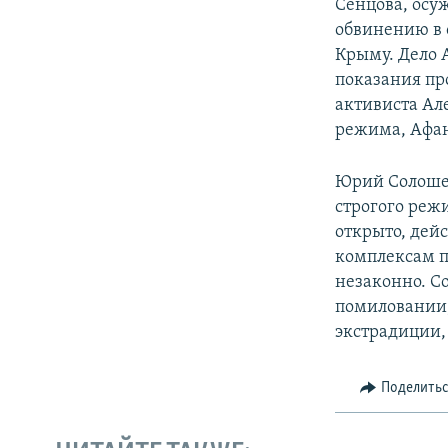
Сенцова, осу
обвинению в 
Крыму. Дело 
показания пр
активиста Ал
режима, Афана
Юрий Солошен
строгого режи
открыто, дей
комплексам п
незаконно. Со
помиловании,
экстрадиции,
Поделить