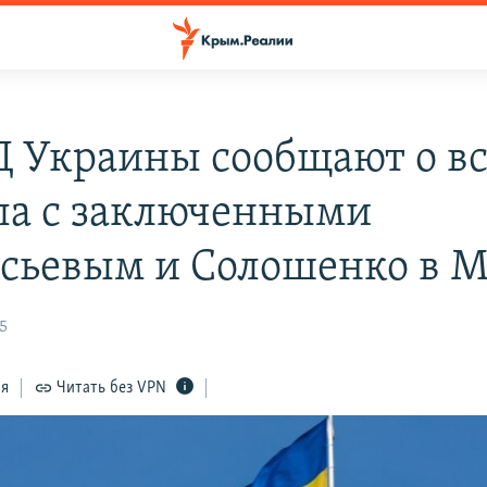
 Украины сообщают о вс
ла с заключенными
сьевым и Солошенко в М
35
ся
Читать без VPN