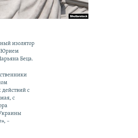
нный изолятор
и Юрием
арьяна Беца.
ественники
лом
 действий с
мая, с
ора
 Украины
», –