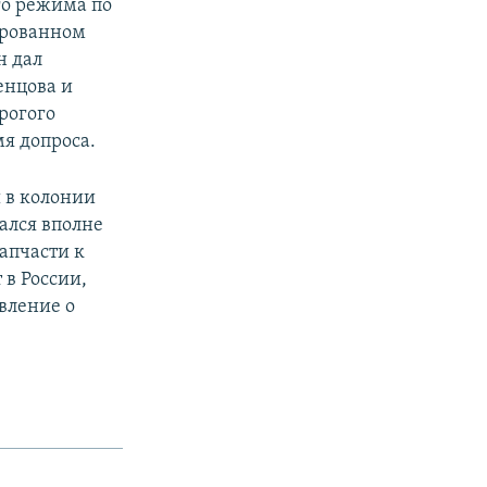
го режима по
ированном
н дал
енцова и
рогого
мя допроса.
 в колонии
тался вполне
апчасти к
в России,
явление о