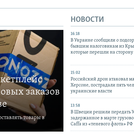
НОВОСТИ
16:18
В Украине сообщили о подоз
бывшим налоговикам из Кры
которые перешли на сторону
15:02
ркетплейс
Российский дрон атаковал м
Херсоне, пострадали пять чел
овых заказов
украинские власти
ве
13:58
В Швеции решили передать 
ставлять товары в
задержанное в марте грузово
Caffa из «теневого флота» РФ