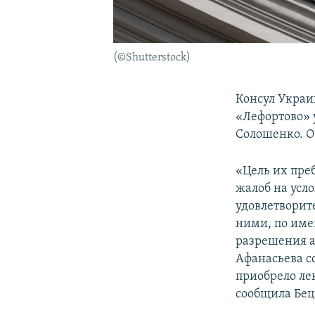
(©Shutterstock)
Консул Украи
«Лефортово»
Солошенко. О
«Цель их пре
жалоб на усл
удовлетворит
ними, по име
разрешения а
Афанасьева с
приобрело ле
сообщила Бец