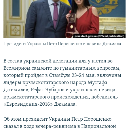
ПРИСОЕДИНЯЙТЕСЬ!
ПОБЕДИТЕЛЕЙ НЕ СУДЯТ?
КРЫМ.НЕПОКОРЕННЫЙ
ELIFBE
УКРАИНСКАЯ ПРОБЛЕМА КРЫМА
Все сайты RFE/RL
Президент Украины Петр Порошенко и певица Джамала
В состав украинской делегации для участия во
Всемирном саммите по гуманитарным вопросам,
который пройдет в Стамбуле 23-24 мая, включены
лидеры крымскотатарского народа Мустафа
Джемилев, Рефат Чубаров и украинская певица
крымскотатарского происхождения, победитель
«Евровидения-2016» Джамала.
Об этом президент Украины Петр Порошенко
сказал в ходе вечера-реквиема в Национальной