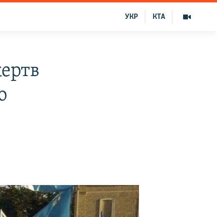
УКР
КТА
жертв
о