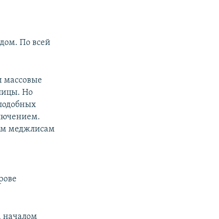
дом. По всей
и массовые
лицы. Но
 подобных
ключением.
ым меджлисам
рове
а началом