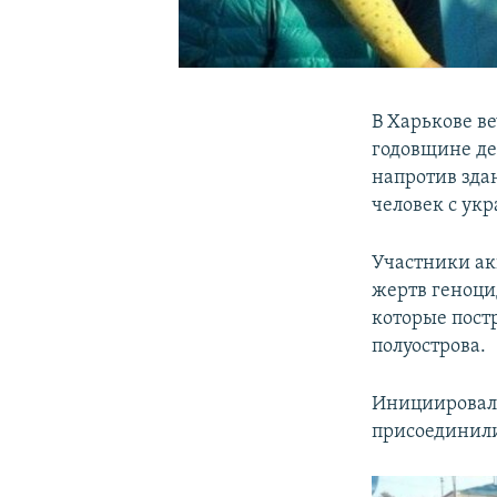
В Харькове в
годовщине де
напротив зда
человек с ук
Участники ак
жертв геноци
которые пост
полуострова.
Инициировали
присоединили