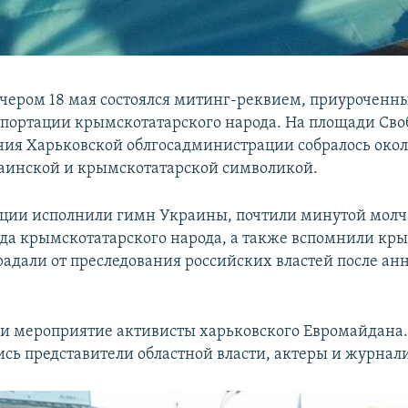
ечером 18 мая состоялся митинг-реквием, приуроченны
портации крымскотатарского народа. На площади Св
ния Харьковской облгосадминистрации собралось окол
раинской и крымскотатарской символикой.
ции исполнили гимн Украины, почтили минутой молч
да крымскотатарского народа, а также вспомнили кр
радали от преследования российских властей после ан
 мероприятие активисты харьковского Евромайдана.
сь представители областной власти, актеры и журнал