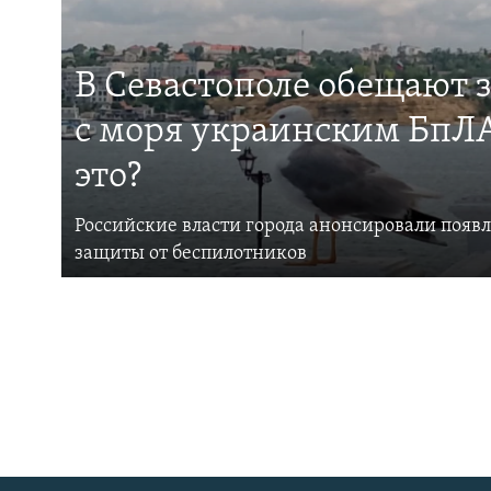
В Севастополе обещают 
с моря украинским БпЛА
это?
Российские власти города анонсировали появ
защиты от беспилотников