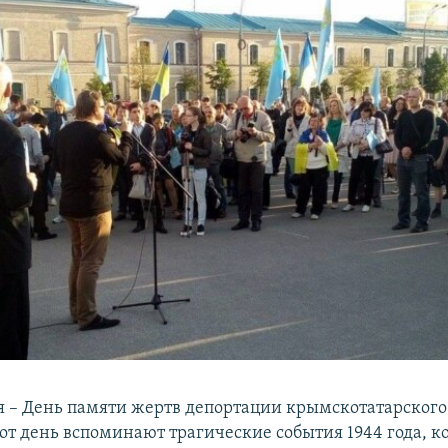
мая – День памяти жертв депортации крымскотатарского
тот день вспоминают трагические события 1944 года, к