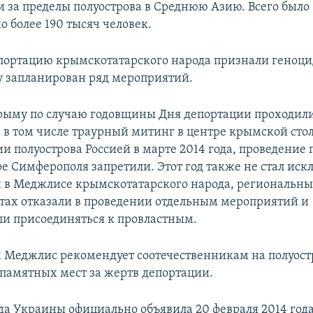
и за пределы полуострова в Среднюю Азию. Всего было
 более 190 тысяч человек.
портацию крымскотатарского народа признали геноци
ду запланирован ряд мероприятий.
рыму по случаю годовщины Дня депортации проходил
 в том числе траурный митинг в центре крымской сто
ии полуострова Россией в марте 2014 года, проведение
ре Симферополя запретили. Этот год также не стал ис
 в Меджлисе крымскотатарского народа, региональн
стах отказали в проведении отдельным мероприятий и
и присоединяться к провластным.
им Меджлис рекомендует соотечественникам на полуост
 памятных мест за жертв депортации.
да Украины официально объявила 20 февраля 2014 год