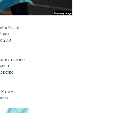
й к 72-ой
ободы
о 200
ания память
ымчан,
нексии
 К ним
исты.