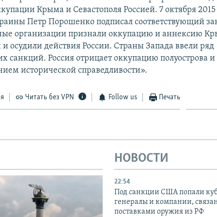
купации Крыма и Севастополя Россией. 7 октября 2015
раины Петр Порошенко подписал соответствующий за
ые организации признали оккупацию и аннексию К
и осудили действия России. Страны Запада ввели ряд
х санкций. Россия отрицает оккупацию полуострова и 
нием исторической справедливости».
ся
Читать без VPN
Follow us
Печать
НОВОСТИ
22:54
Под санкции США попали ку
генералы и компании, связа
поставками оружия из РФ