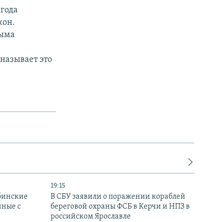
 года
кон.
рыма
называет это
19:15
бинские
В СБУ заявили о поражении кораблей
нные с
береговой охраны ФСБ в Керчи и НПЗ в
российском Ярославле