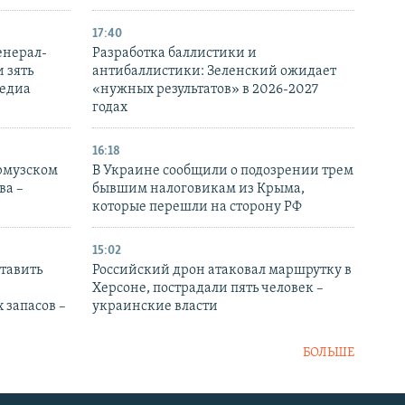
17:40
енерал-
Разработка баллистики и
 зять
антибаллистики: Зеленский ожидает
медиа
«нужных результатов» в 2026-2027
годах
16:18
Ормузском
В Украине сообщили о подозрении трем
ва –
бывшим налоговикам из Крыма,
которые перешли на сторону РФ
15:02
тавить
Российский дрон атаковал маршрутку в
Херсоне, пострадали пять человек –
 запасов –
украинские власти
БОЛЬШЕ