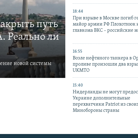
18:44
При взрыве в Москве погиб г
закрыть путь
майор армии РФ Плохотнюк и
главкома ВКС – российские 
. Реально ли
16:55
Возле нефтяного танкера в 
ление новой системы
проливе произошли два взры
UKMTO
15:40
Нидерланды не могут предос
Украине дополнительные
перехватчики Patriot из своих
Минобороны страны