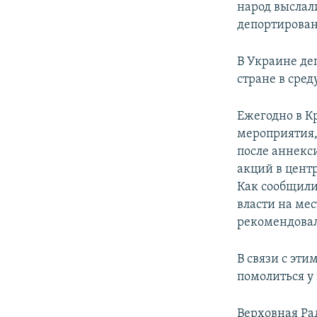
народ выслал
депортировано
В Украине де
стране в сре
Ежегодно в К
мероприятия,
после аннекс
акций в цент
Как сообщили
власти на ме
рекомендовал
В связи с эт
помолиться у
Верховная Ра