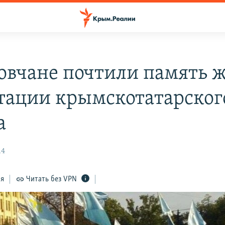
овчане почтили память 
тации крымскотатарског
а
14
ся
Читать без VPN