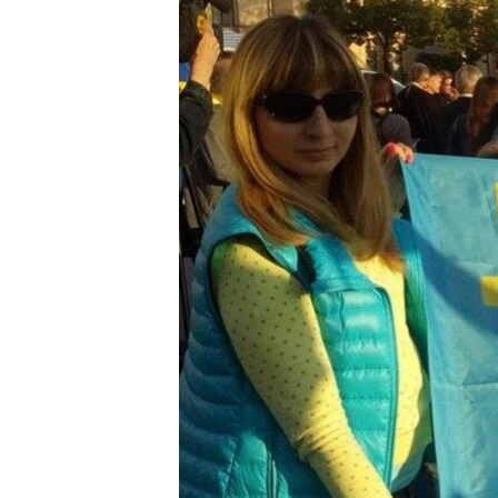
ПОБЕДИТЕЛЕЙ НЕ СУДЯТ?
КРЫМ.НЕПОКОРЕННЫЙ
ELIFBE
УКРАИНСКАЯ ПРОБЛЕМА КРЫМА