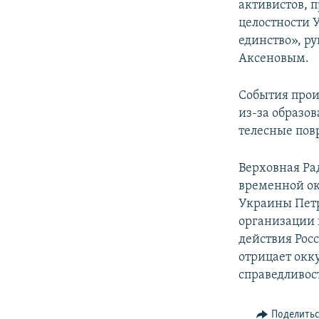
активистов, 
целостности 
единство», р
Аксеновым.
События прои
из-за образо
телесные пов
Верховная Ра
временной ок
Украины Пет
организации
действия Рос
отрицает окк
справедливос
Поделить