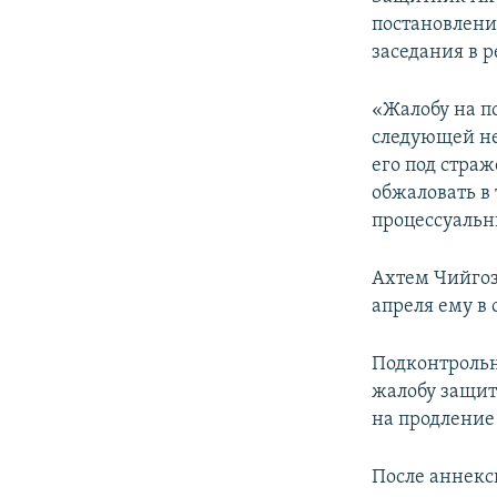
постановлени
заседания в 
«Жалобу на п
следующей не
его под страж
обжаловать в
процессуальны
Ахтем Чийгоз 
апреля ему в 
Подконтрольн
жалобу защит
на продление 
После аннекс