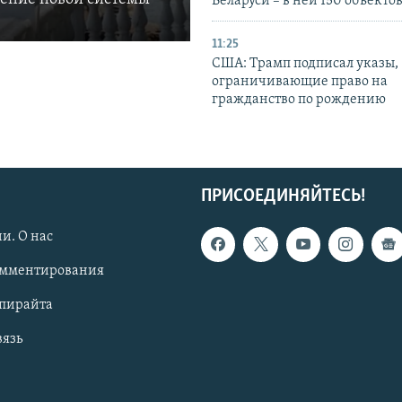
Беларуси – в ней 150 объекто
11:25
США: Трамп подписал указы,
ограничивающие право на
гражданство по рождению
ПРИСОЕДИНЯЙТЕСЬ!
и. О нас
омментирования
опирайта
вязь