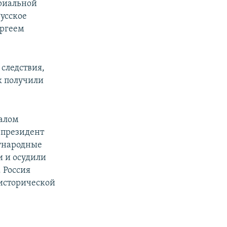
риальной
усское
ергеем
 следствия,
к получили
чалом
 президент
ународные
 и осудили
 Россия
 исторической