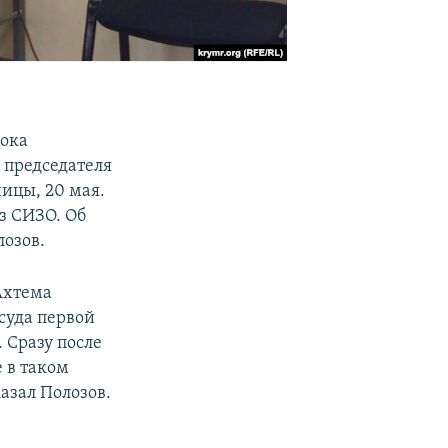
рока
 председателя
ицы, 20 мая.
из СИЗО. Об
лозов.
Ахтема
 суда первой
 Сразу после
 в таком
азал Полозов.