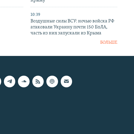
в
Крыму
10:39
Воздушные силы ВСУ: ночью войска РФ
атаковали Украину почти 150 БпЛА,
часть из них запускали из Крыма
БОЛЬШЕ