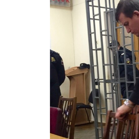
ПОБЕДИТЕЛЕЙ НЕ СУДЯТ?
КРЫМ.НЕПОКОРЕННЫЙ
ELIFBE
УКРАИНСКАЯ ПРОБЛЕМА КРЫМА