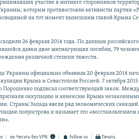
принимавших участие в митинге сторонников террито
Украины, которым противостояли активисты партии «Р
уководимой на тот момент нынешним главой Крыма С
сходили 26 февраля 2014 года. По данным российского
вавшейся давки двое митингующих погибли, 79 челове
реждения различной степени тяжести.
да Украины официально объявила 20 февраля 2014 на
купации Крыма и Севастополя Россией. 7 октября 2015
р Порошенко подписал соответствующий закон. Межд
 признали оккупацию и аннексию Крыма незаконными
сии. Страны Запада ввели ряд экономических санкций.
упацию полуострова и называет это «восстановлением
ти».
ся
Читать без VPN
Follow us
Печать