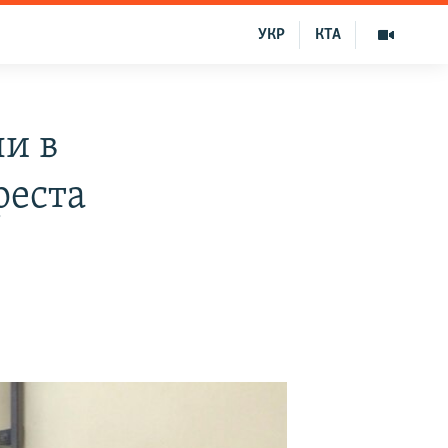
УКР
КТА
ли в
реста