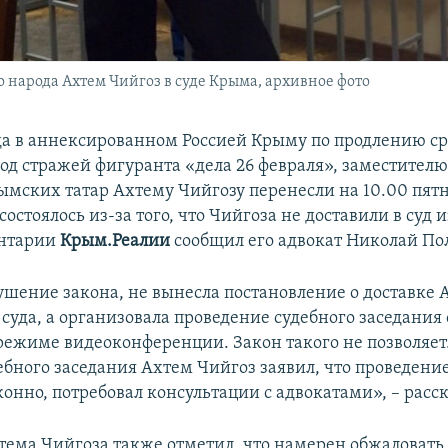
народа Ахтем Чийгоз в суде Крыма, архивное фото
да в аннексированном Россией Крыму по продлению с
од стражей фигуранта «дела 26 февраля», заместителю
мских татар Ахтему Чийгозу перенесли на 10.00 пятн
остоялось из-за того, что Чийгоза не доставили в суд 
ентарии
Крым.Реалии
сообщил его адвокат Николай По
рушение закона, не вынесла постановление о доставке 
 суда, а организовала проведение судебного заседания
режиме видеоконференции. Закон такого не позволяет.
ебного заседания Ахтем Чийгоз заявил, что проведение
онно, потребовал консультации с адвокатами», – расск
ема Чийгоза также отметил, что намерен обжаловать