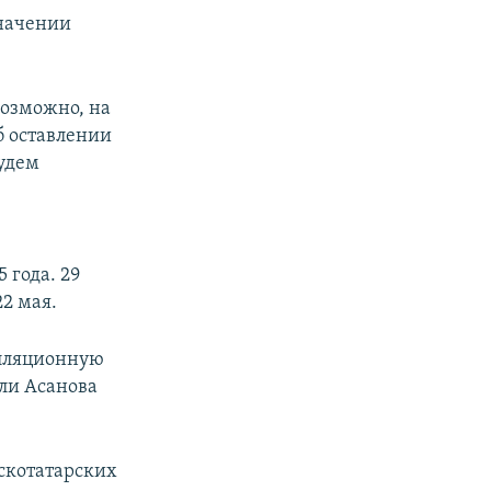
значении
возможно, на
б оставлении
будем
 года. 29
22 мая.
елляционную
Али Асанова
скотатарских