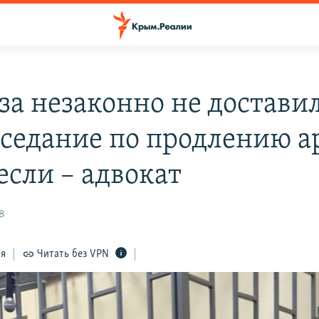
за незаконно не достави
заседание по продлению а
если – адвокат
58
ся
Читать без VPN