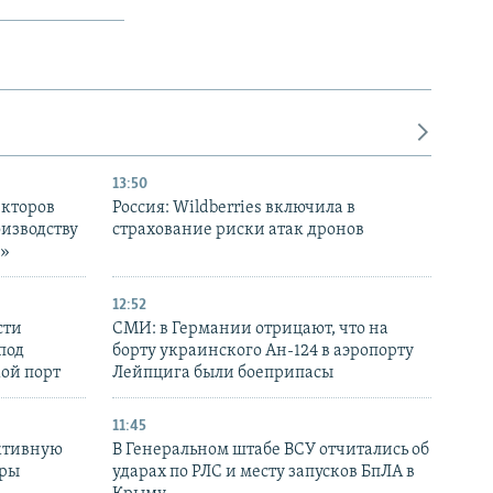
13:50
екторов
Россия: Wildberries включила в
оизводству
страхование риски атак дронов
р»
12:52
сти
СМИ: в Германии отрицают, что на
под
борту украинского Ан-124 в аэропорту
кой порт
Лейпцига были боеприпасы
11:45
ктивную
В Генеральном штабе ВСУ отчитались об
уры
ударах по РЛС и месту запусков БпЛА в