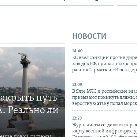
НОВОСТИ
14:40
ЕС ввел санкции против дир
заводов РФ, причастных к пр
ракет «Сармат» и «Исканде
13:09
В Ялте МЧС и российские вла
закрыть путь
призывают покинуть пляжи, 
вероятную атаку попал морс
. Реально ли
12:29
Журналисты создали интера
карту военной инфраструкт
ление новой системы