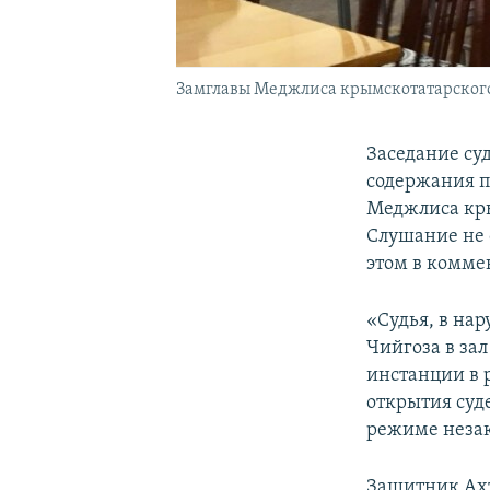
Замглавы Меджлиса крымскотатарского 
Заседание су
содержания п
Меджлиса кры
Слушание не с
этом в комм
«Судья, в на
Чийгоза в зал
инстанции в 
открытия суд
режиме незак
Защитник Ахт