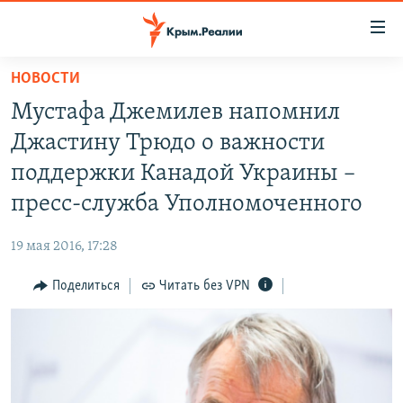
Доступность
ссылки
Вернуться
НОВОСТИ
к
НОВОСТИ
Мустафа Джемилев напомнил
основному
СПЕЦПРОЕКТЫ
содержанию
Джастину Трюдо о важности
ВОДА
Вернутся
ГРУЗ 200
поддержки Канадой Украины –
к
ИСТОРИЯ
КАРТА ВОЕННЫХ ОБЪЕКТОВ КРЫМА
пресс-служба Уполномоченного
главной
ЕЩЕ
11 ЛЕТ ОККУПАЦИИ КРЫМА. 11 ИСТОРИЙ СОПРОТИВЛЕНИЯ
навигации
19 мая 2016, 17:28
Вернутся
РАДІО СВОБОДА
ИНТЕРАКТИВ
к
Поделиться
Читать без VPN
КАК ОБОЙТИ БЛОКИРОВКУ
ИНФОГРАФИКА
поиску
ТЕЛЕПРОЕКТ КРЫМ.РЕАЛИИ
Українською
СОВЕТЫ ПРАВОЗАЩИТНИКОВ
Qırımtatar
ПРОПАВШИЕ БЕЗ ВЕСТИ