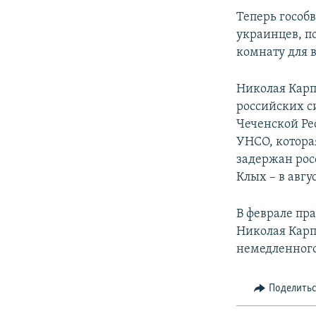
Теперь гособ
украинцев, п
комнату для 
Николая Карп
российских с
Чеченской Ре
УНСО, котора
задержан рос
Клых – в авгу
В феврале п
Николая Карп
немедленного
Поделить