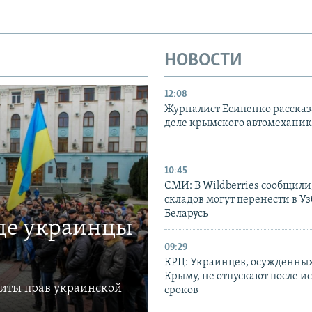
НОВОСТИ
12:08
Журналист Есипенко рассказ
деле крымского автомехани
10:45
СМИ: В Wildberries сообщили,
складов могут перенести в У
Беларусь
где украинцы
09:29
КРЦ: Украинцев, осужденных
Крыму, не отпускают после и
щиты прав украинской
сроков