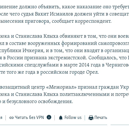
винение должно объявить, какое наказание оно требует
осле чего судья Вахит Исмаилов должен уйти в совеща
вынесения приговора, сообщает корреспондент.
юка и Станислава Клыха обвиняют в том, что они воев
ил в составе вооруженных формирований самопровоз
спублики Ичкерия, и в том, что они входят в организ
я в России признана экстремистской. Сообщалось, что
сийскими спецслужбами в марте 2014 года в Чернигов
сте того же года в российском городе Орел.
равозащитный центр «Мемориал» признал граждан Ук
юка и Станислава Клыха политзаключенными и потре
 и безусловного освобождения.
ся
Читать без VPN
Follow us
Печать