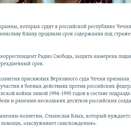
раины, которых судят в российской республике Чечн
аниславу Клыху продлили срок содержания под страже
 корреспондент Радио Свобода, защита намерена пода
трехдневный срок.
 коллегия присяжных Верховного суда Чечни признала
участии в боевых действиях против российских феде
енской войны зимой 1994-1995 годов в составе подразд
бели и ранении нескольких десятков российских солда
 мнению коллегии, Станислав Клых, который нуждаетс
 помощи, «заслуживает снисхождения».