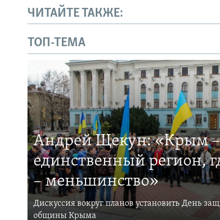
ЧИТАЙТЕ ТАКЖЕ:
ТОП-ТЕМА
Андрей Щекун: «Крым –
единственный регион, 
– меньшинство»
Дискуссия вокруг планов установить День за
общины Крыма