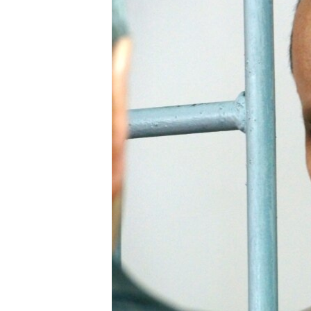
ПОБЕДИТЕЛЕЙ НЕ СУДЯТ?
КРЫМ.НЕПОКОРЕННЫЙ
ELIFBE
УКРАИНСКАЯ ПРОБЛЕМА КРЫМА