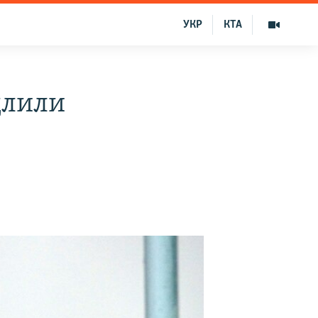
УКР
КТА
длили