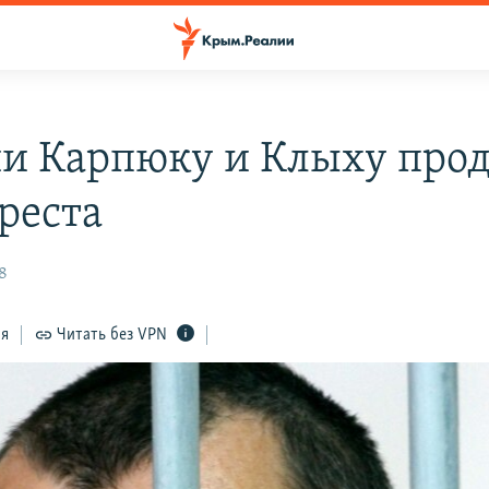
ии Карпюку и Клыху про
ареста
28
ся
Читать без VPN