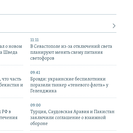
11:11
ал о новом
В Севастополе из-за отключений света
ка Шведа
планируют менять схему питания
светофоров
09:41
 что часть
Бровди: украинские беспилотники
збекистан и
поразили танкер «теневого флота» у
Геленджика
09:00
 РФ в
Турция, Саудовская Аравия и Пакистан
стечения
заключили соглашение о взаимной
обороне