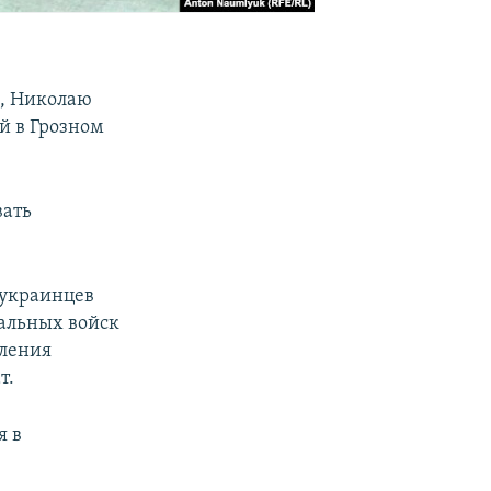
я, Николаю
й в Грозном
вать
 украинцев
ральных войск
еления
т.
я в