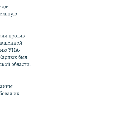
 для
тельную
али против
глашенной
ацию УНА-
 Карпюк был
ской области,
раины
бовал их