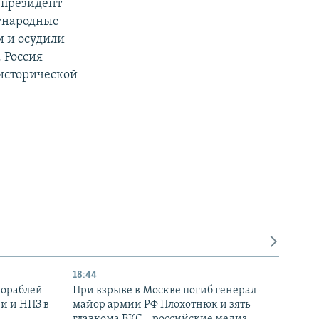
 президент
ународные
 и осудили
 Россия
 исторической
18:44
кораблей
При взрыве в Москве погиб генерал-
и и НПЗ в
майор армии РФ Плохотнюк и зять