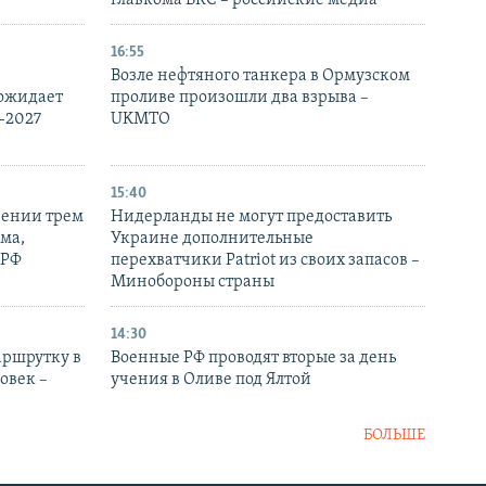
главкома ВКС – российские медиа
16:55
Возле нефтяного танкера в Ормузском
 ожидает
проливе произошли два взрыва –
-2027
UKMTO
15:40
рении трем
Нидерланды не могут предоставить
ма,
Украине дополнительные
 РФ
перехватчики Patriot из своих запасов –
Минобороны страны
14:30
аршрутку в
Военные РФ проводят вторые за день
овек –
учения в Оливе под Ялтой
БОЛЬШЕ