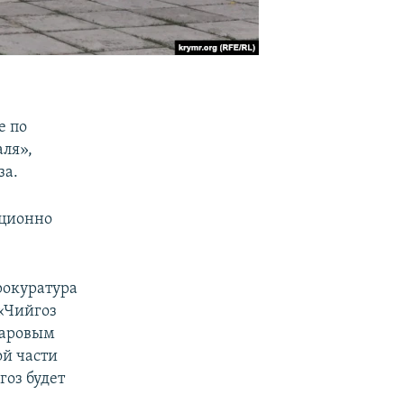
е по
аля»,
за.
иционно
рокуратура
 «Чийгоз
баровым
ой части
гоз будет