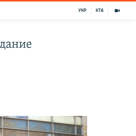
УКР
КТА
едание