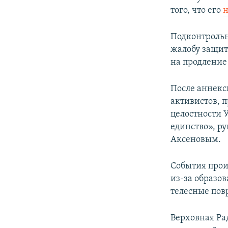
того, что его
н
Подконтрольн
жалобу защит
на продление 
После аннекс
активистов, 
целостности 
единство», р
Аксеновым.
События прои
из-за образо
телесные пов
Верховная Ра