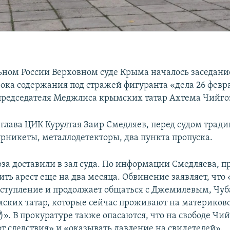
ьном России Верховном суде Крыма началось заседани
ока содержания под стражей фигуранта «дела 26 февр
председателя Меджлиса крымских татар Ахтема Чийго
 глава ЦИК Курултая Заир Смедляев, перед судом трад
урникеты, металлодетекторы, два пункта пропуска.
за доставили в зал суда. По информации Смедляева, п
ить арест еще на два месяца. Обвинение заявляет, что
ступление и продолжает общаться с Джемилевым, Чу
ских татар, которые сейчас проживают на материков
Р
)». В прокуратуре также опасаются, что на свободе Чий
т следствия» и «оказывать давление на свидетелей».