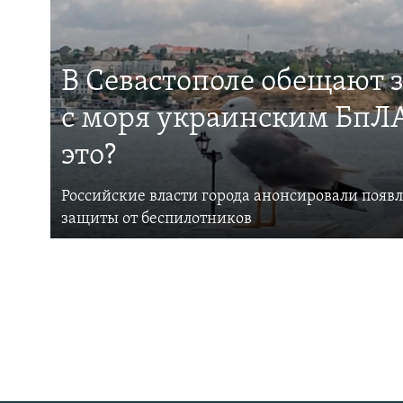
В Севастополе обещают 
с моря украинским БпЛА
это?
Российские власти города анонсировали появ
защиты от беспилотников