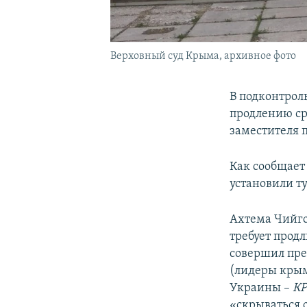
Верховный суд Крыма, архивное фото
В подконтрол
продлению ср
заместителя 
Как сообщает
установили т
Ахтема Чийго
требует продл
совершил пре
(лидеры крым
Украины –
К
«скрываться о