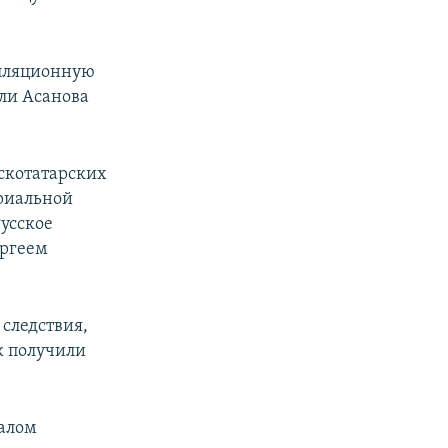
елляционную
Али Асанова
скотатарских
риальной
усское
ергеем
 следствия,
к получили
чалом