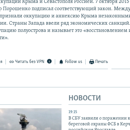
купации Крыма и Севастополя Россией. 7 октября 2015
р Порошенко подписал соответствующий закон. Межд
 признали оккупацию и аннексию Крыма незаконными
сии. Страны Запада ввели ряд экономических санкций.
упацию полуострова и называет это «восстановлением
ти».
ся
Читать без VPN
Follow us
Печать
НОВОСТИ
19:15
В СБУ заявили о поражении 
береговой охраны ФСБ в Керч