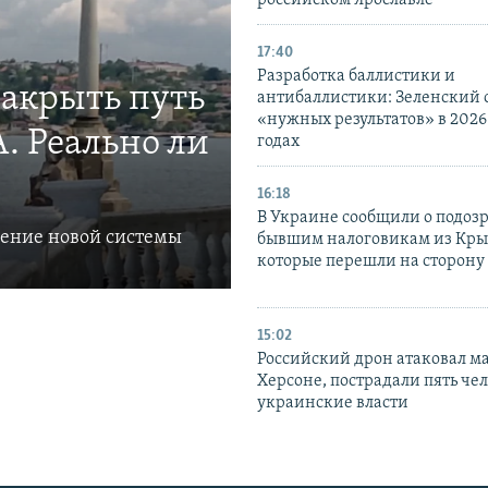
российском Ярославле
17:40
Разработка баллистики и
закрыть путь
антибаллистики: Зеленский
«нужных результатов» в 2026
. Реально ли
годах
16:18
В Украине сообщили о подоз
ление новой системы
бывшим налоговикам из Кры
которые перешли на сторону
15:02
Российский дрон атаковал м
Херсоне, пострадали пять чел
украинские власти