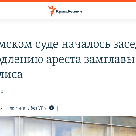
мском суде началось зас
одлению ареста замглавы
лиса
02
ся
Читать без VPN