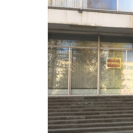
ПОБЕДИТЕЛЕЙ НЕ СУДЯТ?
КРЫМ.НЕПОКОРЕННЫЙ
ELIFBE
УКРАИНСКАЯ ПРОБЛЕМА КРЫМА