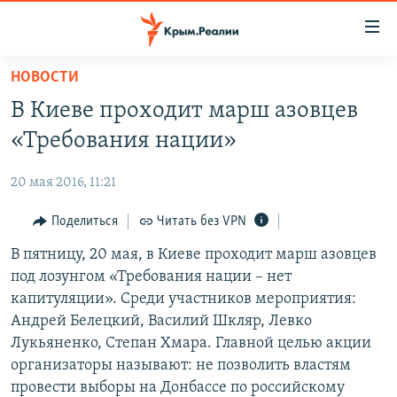
Доступность
ссылки
Вернуться
НОВОСТИ
к
НОВОСТИ
В Киеве проходит марш азовцев
основному
СПЕЦПРОЕКТЫ
содержанию
«Требования нации»
ВОДА
Вернутся
ГРУЗ 200
к
20 мая 2016, 11:21
ИСТОРИЯ
КАРТА ВОЕННЫХ ОБЪЕКТОВ КРЫМА
главной
ЕЩЕ
Поделиться
Читать без VPN
11 ЛЕТ ОККУПАЦИИ КРЫМА. 11 ИСТОРИЙ СОПРОТИВЛЕНИЯ
навигации
Вернутся
РАДІО СВОБОДА
В пятницу, 20 мая, в Киеве проходит марш азовцев
ИНТЕРАКТИВ
к
под лозунгом «Требования нации – нет
КАК ОБОЙТИ БЛОКИРОВКУ
ИНФОГРАФИКА
поиску
капитуляции». Среди участников мероприятия:
ТЕЛЕПРОЕКТ КРЫМ.РЕАЛИИ
Андрей Белецкий, Василий Шкляр, Левко
Українською
Лукьяненко, Степан Хмара. Главной целью акции
СОВЕТЫ ПРАВОЗАЩИТНИКОВ
Qırımtatar
организаторы называют: не позволить властям
ПРОПАВШИЕ БЕЗ ВЕСТИ
провести выборы на Донбассе по российскому