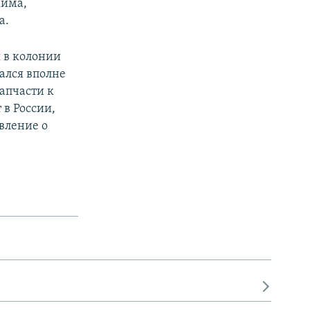
жима,
а.
 в колонии
тался вполне
апчасти к
в России,
явление о