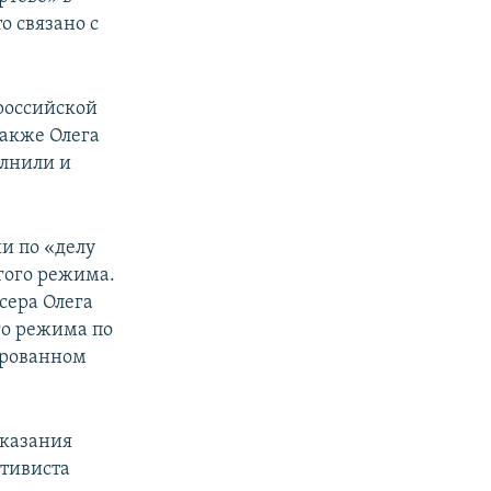
о связано с
российской
также Олега
олнили и
и по «делу
гого режима.
сера Олега
го режима по
ированном
оказания
ктивиста