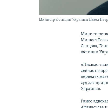
Министр юстиции Украины Павел Пет
Министерств
Минюст Росси
Сенцова, Ген
юстиции Укра
«Письмо-напо
сейчас по пр
передать мат
суд для прин
Украина».
Ранее адвока
Афанасьева и