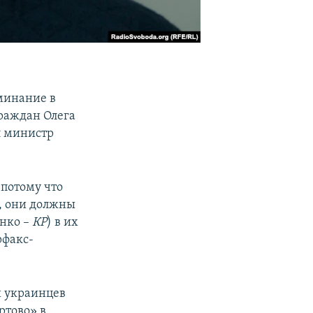
минание в
раждан Олега
л министр
потому что
и, они должны
енко –
КР
) в их
рфакс-
и украинцев
ртово» в