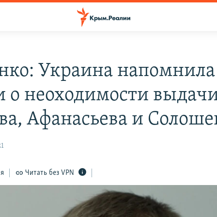
нко: Украина напомнила
и о неоходимости выдач
ва, Афанасьева и Солоше
21
ся
Читать без VPN