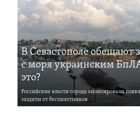
В Севастополе обещают 
с моря украинским БпЛА
это?
Российские власти города анонсировали появ
защиты от беспилотников