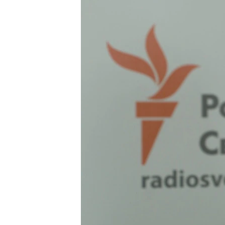
ПОБЕДИТЕЛЕЙ НЕ СУДЯТ?
КРЫМ.НЕПОКОРЕННЫЙ
ELIFBE
УКРАИНСКАЯ ПРОБЛЕМА КРЫМА