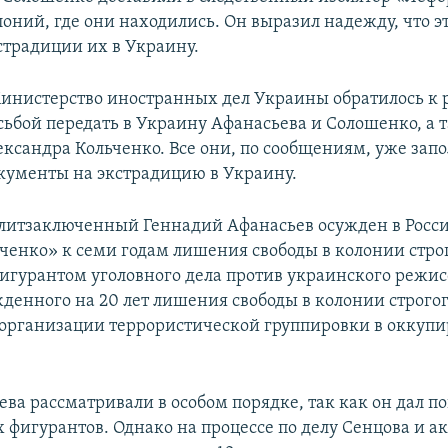
оний, где они находились. Он выразил надежду, что эт
страдиции их в Украину.
инистерство иностранных дел Украины обратилось к 
осьбой передать в Украину Афанасьева и Солошенко, а 
ександра Кольченко. Все они, по сообщениям, уже зап
кументы на экстрадицию в Украину.
итзаключенный Геннадий Афанасьев осужден в Росси
ченко» к семи годам лишения свободы в колонии стро
фигурантом уголовного дела против украинского режис
жденного на 20 лет лишения свободы в колонии строго
организации террористической группировки в оккуп
ева рассматривали в особом порядке, так как он дал п
 фигурантов. Однако на процессе по делу Сенцова и а