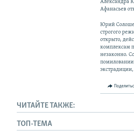
Александра К
Афанасьев отк
Юрий Солошен
строгого режи
открыто, дей
комплексам п
незаконно. Со
помиловании,
экстрадиции,
Поделить
ЧИТАЙТЕ ТАКЖЕ:
ТОП-ТЕМА