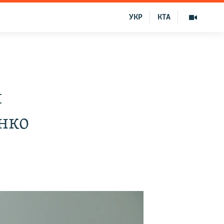
УКР
КТА
и
нко