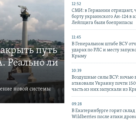
12:52
СМИ: в Германии отрицают, ч
борту украинского Ан-124 в 
Лейпцига были боеприпасы
11:45
В Генеральном штабе ВСУ отч
закрыть путь
ударах по РЛС и месту запуск
Крыму
. Реально ли
10:39
Воздушные силы ВСУ: ночью 
атаковали Украину почти 150
ление новой системы
часть из них запускали из К
09:28
В Екатеринбурге горит склад
Wildberries после атаки дрон