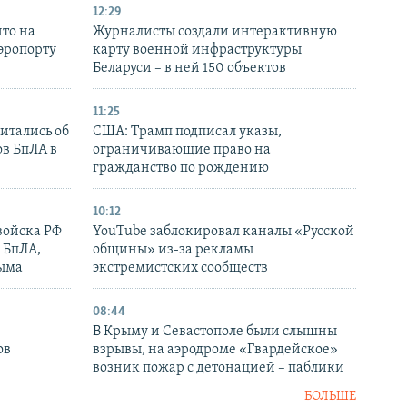
12:29
то на
Журналисты создали интерактивную
аэропорту
карту военной инфраструктуры
Беларуси – в ней 150 объектов
11:25
итались об
США: Трамп подписал указы,
ов БпЛА в
ограничивающие право на
гражданство по рождению
10:12
войска РФ
YouTube заблокировал каналы «Русской
 БпЛА,
общины» из-за рекламы
рыма
экстремистских сообществ
08:44
В Крыму и Севастополе были слышны
ов
взрывы, на аэродроме «Гвардейское»
возник пожар с детонацией – паблики
БОЛЬШЕ