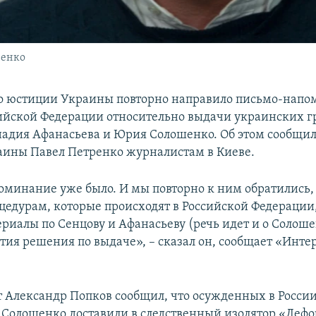
ренко
о юстиции Украины повторно направило письмо-напо
йской Федерации относительно выдачи украинских г
надия Афанасьева и Юрия Солошенко. Об этом сообщи
ины Павел Петренко журналистам в Киеве.
минание уже было. И мы повторно к ним обратились, 
оцедурам, которые происходят в Российской Федераци
ериалы по Сенцову и Афанасьеву (речь идет и о Солош
ятия решения по выдаче», – сказал он, сообщает «Инте
т Александр Попков сообщил, что осужденных в Росси
 Солошенко доставили в следственный изолятор «Лефо