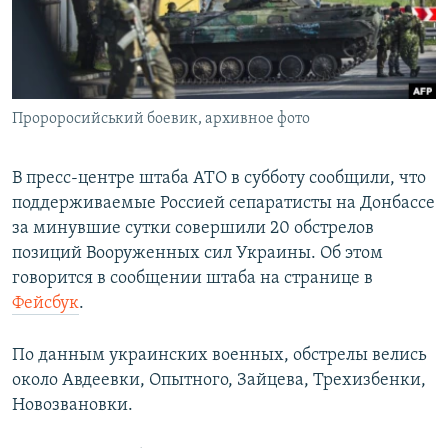
ПРИСОЕДИНЯЙТЕСЬ!
ПОБЕДИТЕЛЕЙ НЕ СУДЯТ?
КРЫМ.НЕПОКОРЕННЫЙ
ELIFBE
Пророросийський боевик, архивное фото
УКРАИНСКАЯ ПРОБЛЕМА КРЫМА
Все сайты RFE/RL
В пресс-центре штаба АТО в субботу сообщили, что
поддерживаемые Россией сепаратисты на Донбассе
за минувшие сутки совершили 20 обстрелов
позиций Вооруженных сил Украины. Об этом
говорится в сообщении штаба на странице в
Фейсбук
.
По данным украинских военных, обстрелы велись
около Авдеевки, Опытного, Зайцева, Трехизбенки,
Новозвановки.