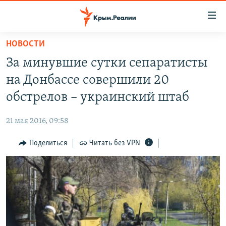
Доступность
ссылки
Вернуться
НОВОСТИ
к
НОВОСТИ
За минувшие сутки сепаратисты
основному
СПЕЦПРОЕКТЫ
содержанию
на Донбассе совершили 20
ВОДА
Вернутся
ГРУЗ 200
обстрелов – украинский штаб
к
ИСТОРИЯ
КАРТА ВОЕННЫХ ОБЪЕКТОВ КРЫМА
главной
21 мая 2016, 09:58
ЕЩЕ
11 ЛЕТ ОККУПАЦИИ КРЫМА. 11 ИСТОРИЙ СОПРОТИВЛЕНИЯ
навигации
Вернутся
Поделиться
Читать без VPN
РАДІО СВОБОДА
ИНТЕРАКТИВ
к
КАК ОБОЙТИ БЛОКИРОВКУ
ИНФОГРАФИКА
поиску
ТЕЛЕПРОЕКТ КРЫМ.РЕАЛИИ
Українською
СОВЕТЫ ПРАВОЗАЩИТНИКОВ
Qırımtatar
ПРОПАВШИЕ БЕЗ ВЕСТИ