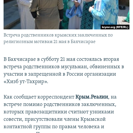
ПРИСОЕДИНЯЙТЕСЬ!
ПОБЕДИТЕЛЕЙ НЕ СУДЯТ?
КРЫМ.НЕПОКОРЕННЫЙ
ELIFBE
Встреча родственников крымских заключенных по
УКРАИНСКАЯ ПРОБЛЕМА КРЫМА
религиозным мотивам 21 мая в Бахчисарае
Все сайты RFE/RL
В Бахчисарае в субботу 21 мая состоялась вторая
встреча родственников мусульман, обвиненных в
участии в запрещенной в России организации
«Хизб ут-Тахрир».
Как сообщает корреспондент
Крым.Реалии
, на
встрече помимо родственников заключенных,
которых правозащитники считают узниками
совести, присутствовали члены Крымской
контактной группы по правам человека и