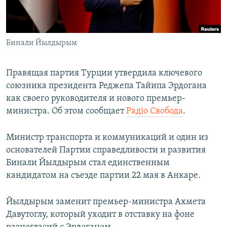
ПРИСОЕДИНЯЙТЕСЬ!
ПОБЕДИТЕЛЕЙ НЕ СУДЯТ?
КРЫМ.НЕПОКОРЕННЫЙ
Бинали Йылдырым
ELIFBE
УКРАИНСКАЯ ПРОБЛЕМА КРЫМА
Правящая партия Турции утвердила ключевого
Все сайты RFE/RL
союзника президента Реджепа Тайипа Эрдогана
как своего руководителя и нового премьер-
министра. Об этом сообщает
Радіо Свобода
.
Министр транспорта и коммуникаций и один из
основателей Партии справедливости и развития
Бинали Йылдырым стал единственным
кандидатом на съезде партии 22 мая в Анкаре.
Йылдырым заменит премьер-министра Ахмета
Давутоглу, который уходит в отставку на фоне