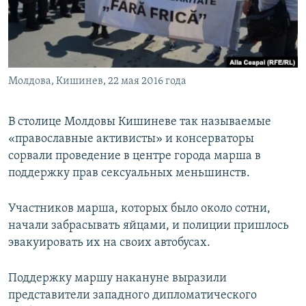
ПРИСОЕДИНЯЙТЕСЬ!
ПОБЕДИТЕЛЕЙ НЕ СУДЯТ?
КРЫМ.НЕПОКОРЕННЫЙ
ELIFBE
Молдова, Кишинев, 22 мая 2016 года
УКРАИНСКАЯ ПРОБЛЕМА КРЫМА
Все сайты RFE/RL
В столице Молдовы Кишиневе так называемые
«православные активисты» и консерваторы
сорвали проведение в центре города марша в
поддержку прав сексуальных меньшинств.
Участников марша, которых было около сотни,
начали забрасывать яйцами, и полиции пришлось
эвакуировать их на своих автобусах.
Поддержку маршу накануне выразили
представители западного дипломатического