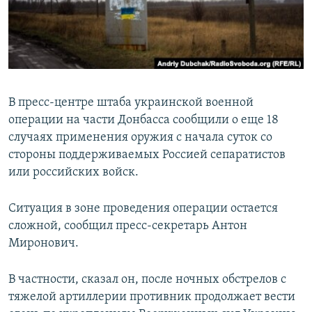
ПРИСОЕДИНЯЙТЕСЬ!
ПОБЕДИТЕЛЕЙ НЕ СУДЯТ?
КРЫМ.НЕПОКОРЕННЫЙ
ELIFBE
УКРАИНСКАЯ ПРОБЛЕМА КРЫМА
В пресс-центре штаба украинской военной
Все сайты RFE/RL
операции на части Донбасса сообщили о еще 18
случаях применения оружия с начала суток со
стороны поддерживаемых Россией сепаратистов
или российских войск.
Ситуация в зоне проведения операции остается
сложной, сообщил пресс-секретарь Антон
Миронович.
В частности, сказал он, после ночных обстрелов с
тяжелой артиллерии противник продолжает вести