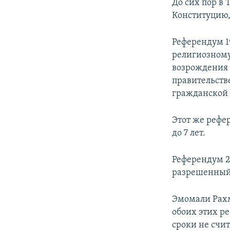
До сих пор в
Конституцию,
Референдум 1
религиозному
возрождения 
правительств
гражданской в
Этот же рефер
до 7 лет.
Референдум 2
разрешенный 
Эмомали Рахм
обоих этих р
сроки не счит