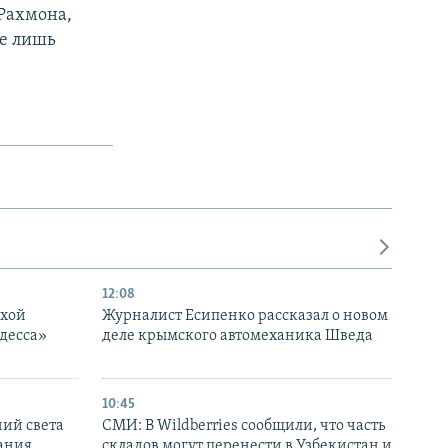
 Рахмона,
бе лишь
12:08
ухой
Журналист Есипенко рассказал о новом
десса»
деле крымского автомеханика Шведа
10:45
ний света
СМИ: В Wildberries сообщили, что часть
ания
складов могут перенести в Узбекистан и