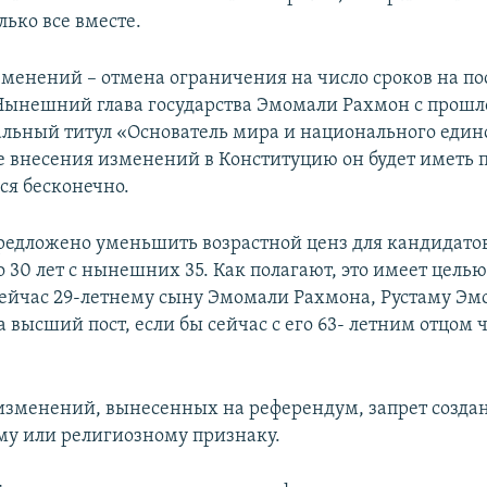
лько все вместе.
зменений – отмена ограничения на число сроков на по
Нынешний глава государства Эмомали Рахмон с прошло
льный титул «Основатель мира и национального единс
е внесения изменений в Конституцию он будет иметь 
ся бесконечно.
предложено уменьшить возрастной ценз для кандидатов
 30 лет с нынешних 35. Как полагают, это имеет целью
йчас 29-летнему сыну Эмомали Рахмона, Рустаму Эм
высший пост, если бы сейчас с его 63- летним отцом ч
изменений, вынесенных на референдум, запрет созда
у или религиозному признаку.