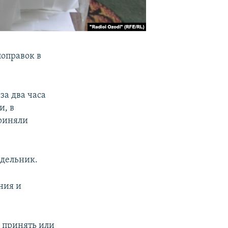
оправок в
за два часа
и, в
риняли
едельник.
ния и
о принять или