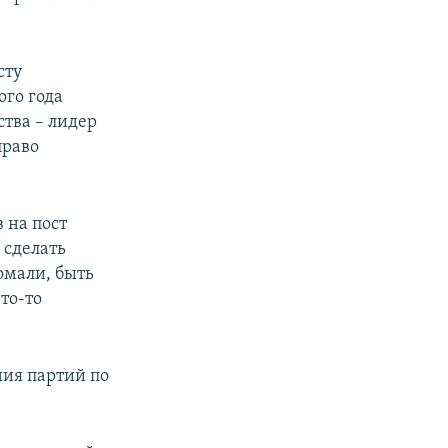
сту
го года
тва – лидер
право
 на пост
 сделать
омали, быть
то-то
ния партий по