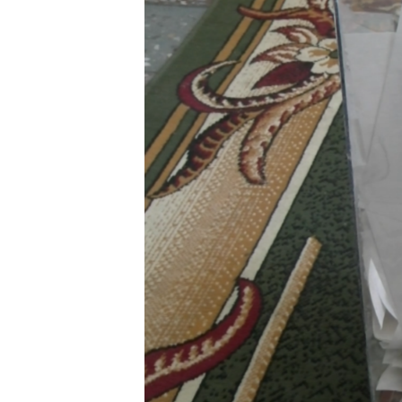
ПОБЕДИТЕЛЕЙ НЕ СУДЯТ?
КРЫМ.НЕПОКОРЕННЫЙ
ELIFBE
УКРАИНСКАЯ ПРОБЛЕМА КРЫМА