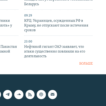
Беларусь
09:29
отники
КРЦ: Украинцев, осужденных РФ в
лота» у
Крыму, не отпускают после истечения
сроков
23:00
и Пакистан
Нефтяной гигант ОАЭ заявляет, что
аимной
атаки существенно повлияли на его
деятельность
БОЛЬШЕ