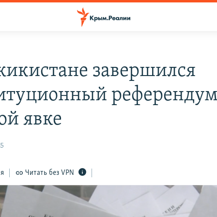
жикистане завершился
итуционный референдум
ой явке
15
ся
Читать без VPN