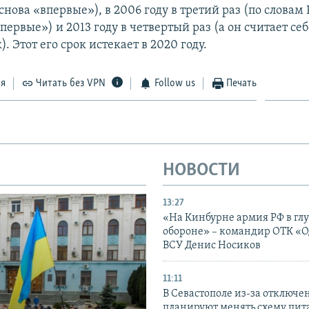
 снова «впервые»), в 2006 году в третий раз (по словам
первые») и 2013 году в четвертый раз (а он считает се
). Этот его срок истекает в 2020 году.
ся
Читать без VPN
Follow us
Печать
НОВОСТИ
13:27
«На Кинбурне армия РФ в гл
обороне» – командир ОТК «О
ВСУ Денис Носиков
11:11
В Севастополе из-за отключе
планируют менять схему пит