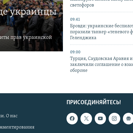
светофоров
где украинцы
09:41
Бровди: украинские беспил
поразили танкер «теневого ф
щиты прав украинской
Геленджика
09:00
Турция, Саудовская Аравия 
заключили соглашение о вз
обороне
ПРИСОЕДИНЯЙТЕСЬ!
и. О нас
омментирования