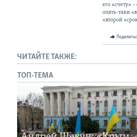
его «счету» –
опять-таки «в
«второй »срок
Поделить
ЧИТАЙТЕ ТАКЖЕ:
ТОП-ТЕМА
Андрей Щекун: «Крым –