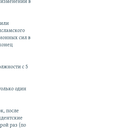
и изменений в
 или
исламского
ионных сил в
конец
олжности с 5
только один
к, после
идентские
рой раз (по