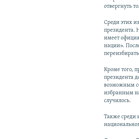
отвергнуть то
Среди этих и
президента. 
имеет официа
нации». Посл
переизбирать
Кроме того, 
президента до
возможным се
избранным на 
случилось.
Также среди 
национальном