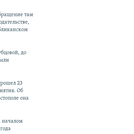
обращение там
одательстве,
убликанском
бцовой, до
были
прошел 23
иятия. Об
стополе она
а началом
 года