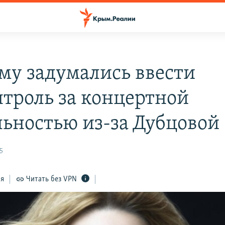
му задумались ввести
нтроль за концертной
льностью из-за Дубцовой
5
ся
Читать без VPN