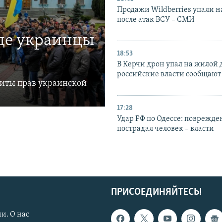
Продажи Wildberries упали н
после атак ВСУ – СМИ
где украинцы
18:53
В Керчи дрон упал на жилой 
российские власти сообщают
щиты прав украинской
17:28
Удар РФ по Одессе: поврежде
пострадал человек – власти
ПРИСОЕДИНЯЙТЕСЬ!
и. О нас