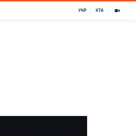
УКР
КТА