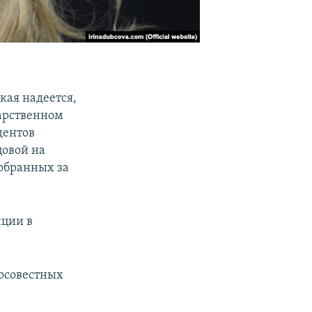
ая надеется,
дарственном
дентов
цовой на
собранных за
нции в
росовестных