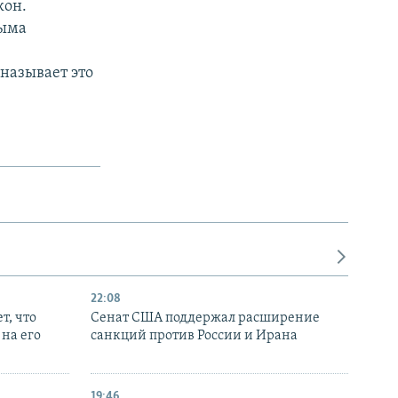
кон.
рыма
называет это
22:08
т, что
Сенат США поддержал расширение
на его
санкций против России и Ирана
19:46