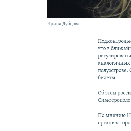
Ирина Дубцова
Подконтрольн
что в ближай
регулировани
аналогичных 
полуострове. 
билеты.
Об этом росс
Симферополе
По мнению Но
организаторо