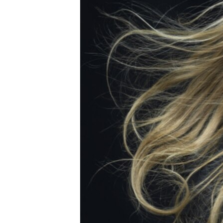
ПОБЕДИТЕЛЕЙ НЕ СУДЯТ?
КРЫМ.НЕПОКОРЕННЫЙ
ELIFBE
УКРАИНСКАЯ ПРОБЛЕМА КРЫМА