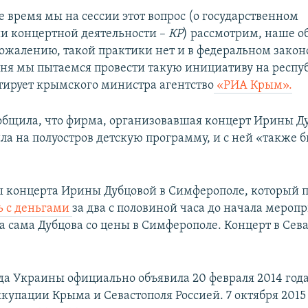
 время мы на сессии этот вопрос (о государственном
и концертной деятельности –
КР
) рассмотрим, наше 
сожалению, такой практики нет и в федеральном закон
дня мы пытаемся провести такую инициативу на респ
итирует крымского министра агентство
«РИА Крым».
общила, что фирма, организовавшая концерт Ирины Ду
ила на полуостров детскую программу, и с ней «также 
 концерта Ирины Дубцовой в Симферополе, который 
ь с деньгами
за два с половиной часа до начала меропр
а сама Дубцова со цены в Симферополе. Концерт в Сева
да Украины официально объявила 20 февраля 2014 год
купации Крыма и Севастополя Россией. 7 октября 2015