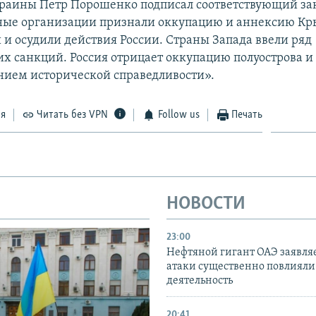
раины Петр Порошенко подписал соответствующий за
ые организации признали оккупацию и аннексию К
и осудили действия России. Страны Запада ввели ряд
х санкций. Россия отрицает оккупацию полуострова и 
нием исторической справедливости».
ся
Читать без VPN
Follow us
Печать
НОВОСТИ
23:00
Нефтяной гигант ОАЭ заявляе
атаки существенно повлияли 
деятельность
20:41