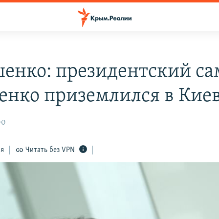
енко: президентский са
ченко приземлился в Кие
00
ся
Читать без VPN