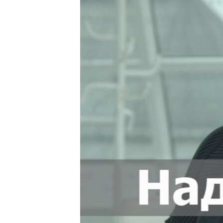
ПОБЕДИТЕЛЕЙ НЕ СУДЯТ?
КРЫМ.НЕПОКОРЕННЫЙ
ELIFBE
УКРАИНСКАЯ ПРОБЛЕМА КРЫМА