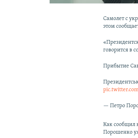
Самолет с ук
этом сообщае
«Президентск
говорится в 
Прибытие Сав
Президентськ
pic.twitter.
— Петро Пор
Как сообщил
Порошенко уж