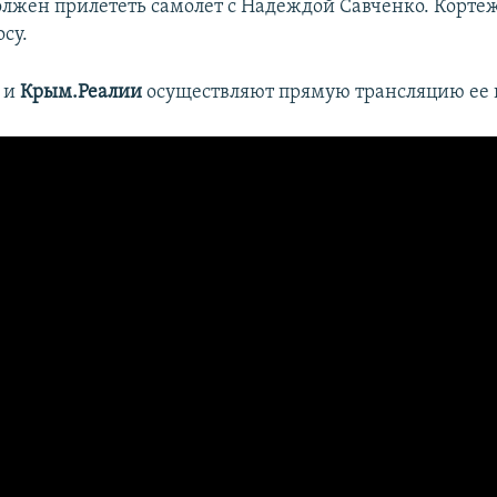
олжен прилететь самолет с Надеждой Савченко. Кортеж
су.
и
Крым.Реалии
осуществляют прямую трансляцию ее 