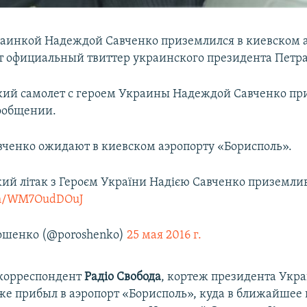
раинкой Надеждой Савченко приземлился в киевском а
т официальный твиттер украинского президента Петр
ий самолет с героем Украины Надеждой Савченко при
сообщении.
ченко ожидают в киевском аэропорту «Борисполь».
ий літак з Героєм України Надією Савченко приземлив
com/WM7OudDOuJ
ошенко (@poroshenko)
25 мая 2016 г.
 корреспондент
Радіо Свобода
, кортеж президента Укр
е прибыл в аэропорт «Борисполь», куда в ближайшее 