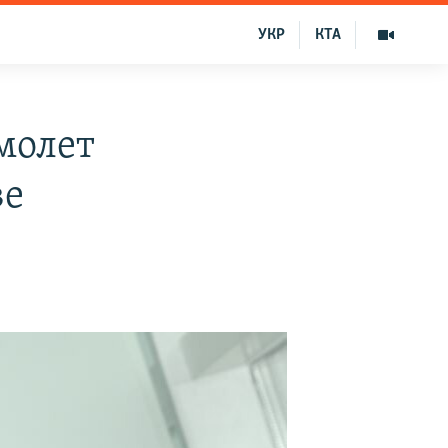
УКР
КТА
молет
ве