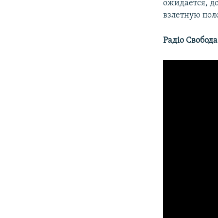
ожидается, д
взлетную поло
Радіо Свобода