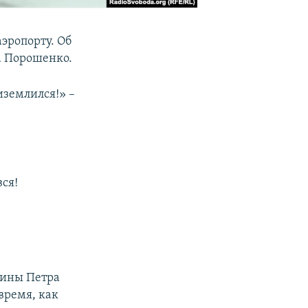
эропорту. Об
а Порошенко.
землился!» –
ся!
аины Петра
время, как