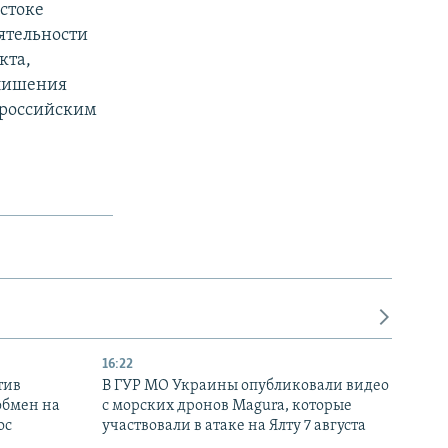
стоке
ятельности
кта,
 лишения
р российским
16:22
тив
В ГУР МО Украины опубликовали видео
обмен на
с морских дронов Magura, которые
ос
участвовали в атаке на Ялту 7 августа