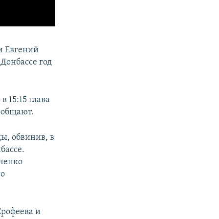
и Евгений
 Донбассе год
 15:15 глава
ообщают.
ы, обвинив, в
бассе.
вченко
го
Ерофеева и