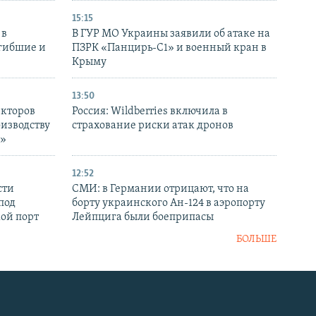
15:15
 в
В ГУР МО Украины заявили об атаке на
огибшие и
ПЗРК «Панцирь-С1» и военный кран в
Крыму
13:50
екторов
Россия: Wildberries включила в
оизводству
страхование риски атак дронов
р»
12:52
сти
СМИ: в Германии отрицают, что на
под
борту украинского Ан-124 в аэропорту
кой порт
Лейпцига были боеприпасы
БОЛЬШЕ