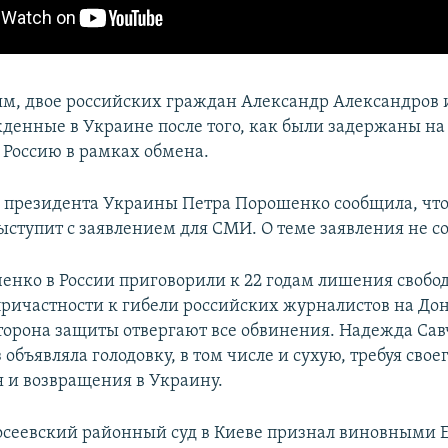
м, двое российских граждан Александр Александров 
жденные в Украине после того, как были задержаны на
в Россию в рамках обмена.
 президента Украины Петра Порошенко сообщила, что в
выступит с заявлением для СМИ. О теме заявления не с
енко в России приговорили к 22 годам лишения свобод
 причастности к гибели российских журналистов на Дон
торона защиты отвергают все обвинения. Надежда Са
 объявляла голодовку, в том числе и сухую, требуя свое
 и возвращения в Украину.
лосеевский районный суд в Киеве признал виновными 