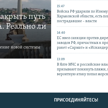
15:47
Войска РФ ударили по Изюму
закрыть путь
Харьковской области, есть п
пострадавшие – власти
. Реально ли
14:40
ЕС ввел санкции против дир
заводов РФ, причастных к пр
ление новой системы
ракет «Сармат» и «Исканде
13:09
В Ялте МЧС и российские вла
призывают покинуть пляжи, 
вероятную атаку попал морс
ПРИСОЕДИНЯЙТЕСЬ!