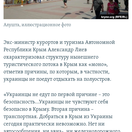
ПРИСОЕДИНЯЙТЕСЬ!
ПОБЕДИТЕЛЕЙ НЕ СУДЯТ?
КРЫМ.НЕПОКОРЕННЫЙ
Алушта, иллюстрационное фото
ELIFBE
УКРАИНСКАЯ ПРОБЛЕМА КРЫМА
Экс-министр курортов и туризма Автономной
Все сайты RFE/RL
Республики Крым Александр Лиев
охарактеризовал структуру нынешнего
туристического потока в Крым как «моно»,
отметив причины, по которым, в частности,
украинцы не поедут отдыхать на полуостров.
«Украинцы не едут по первой причине – это
безопасность...Украинцы не чувствуют себя
безопасно в Крыму. Вторая причина –
транспортная. Добраться в Крым из Украины
сегодня практически невозможно. Нет ни
автосообщения, ни авиа-, ни железнодорожного,