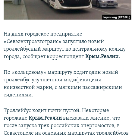
ПРИСОЕДИНЯЙТЕСЬ!
ПОБЕДИТЕЛЕЙ НЕ СУДЯТ?
КРЫМ.НЕПОКОРЕННЫЙ
ELIFBE
На днях городское предприятие
УКРАИНСКАЯ ПРОБЛЕМА КРЫМА
«Севэлектроавтотранс» запустило новый
Все сайты RFE/RL
троллейбусный маршрут по центральному кольцу
города, сообщает корреспондент
Крым.Реалии.
По «кольцевому» маршруту ходит один новый
троллейбус улучшенной модификациии
неизвестной марки, с мягкими пассажирскими
сидениями.
Троллейбус ходит почти пустой. Некоторые
горожане
Крым.Реалии
высказали мнение, что
после запуска трех российских энергомостов, в
Севастополе на основных маршрутах троллейбусов