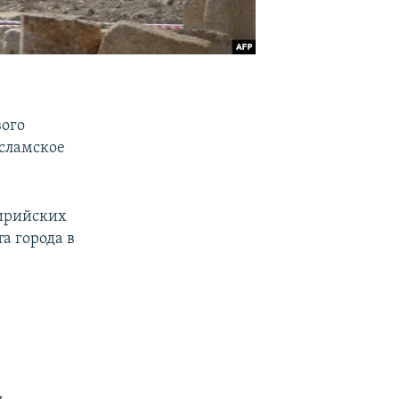
вого
Исламское
сирийских
а города в