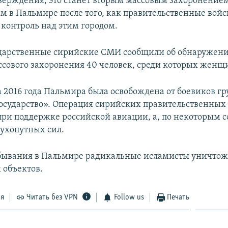
тверждения, это станет вторым массовым захоронение
 в Пальмире после того, как правительственные войс
 контроль над этим городом.
ударственные сирийские СМИ сообщили об обнаружени
сового захоронения 40 человек, среди которых женщ
а 2016 года Пальмира была освобождена от боевиков г
осударство». Операция сирийских правительственных
при поддержке российской авиации, а, по некоторым 
сухопутных сил.
бывания в Пальмире радикальные исламисты уничтож
 объектов.
ся
Читать без VPN
Follow us
Печать