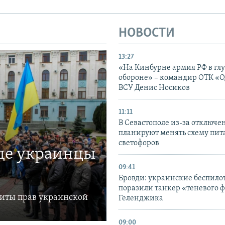
НОВОСТИ
13:27
«На Кинбурне армия РФ в гл
обороне» – командир ОТК «О
ВСУ Денис Носиков
11:11
В Севастополе из-за отключе
планируют менять схему пит
светофоров
где украинцы
09:41
Бровди: украинские беспил
поразили танкер «теневого ф
щиты прав украинской
Геленджика
09:00