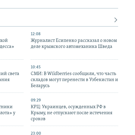
12:08
ухой
Журналист Есипенко рассказал о новом
десса»
деле крымского автомеханика Шведа
10:45
ний света
СМИ: В Wildberries сообщили, что часть
ания
складов могут перенести в Узбекистан и
Беларусь
09:29
отники
КРЦ: Украинцев, осужденных РФ в
лота» у
Крыму, не отпускают после истечения
сроков
23:00