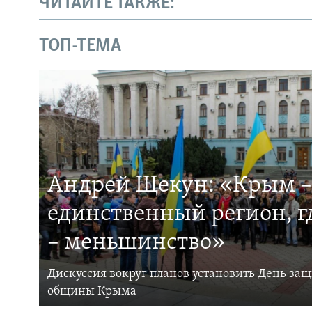
ЧИТАЙТЕ ТАКЖЕ:
ТОП-ТЕМА
Андрей Щекун: «Крым –
единственный регион, 
– меньшинство»
Дискуссия вокруг планов установить День за
общины Крыма