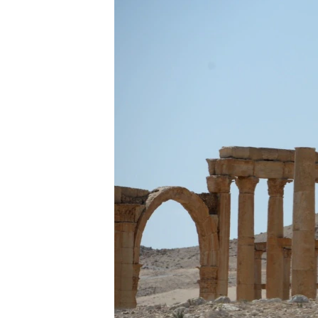
ПОБЕДИТЕЛЕЙ НЕ СУДЯТ?
КРЫМ.НЕПОКОРЕННЫЙ
ELIFBE
УКРАИНСКАЯ ПРОБЛЕМА КРЫМА