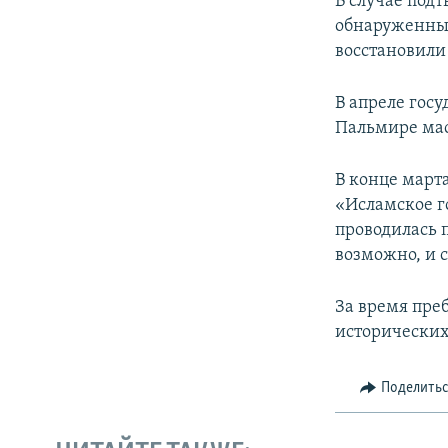
В случае под
обнаруженным
восстановили
В апреле гос
Пальмире мас
В конце март
«Исламское г
проводилась 
возможно, и 
За время пре
исторических
Поделить