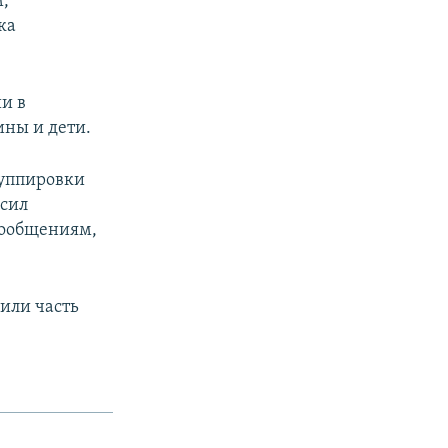
м,
ка
и в
ины и дети.
руппировки
 сил
сообщениям,
или часть