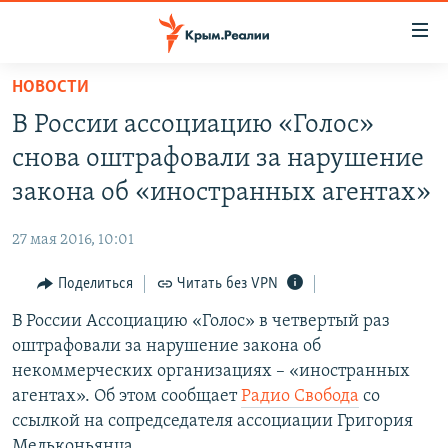
Доступность
ссылки
Вернуться
НОВОСТИ
к
НОВОСТИ
В России ассоциацию «Голос»
основному
СПЕЦПРОЕКТЫ
содержанию
снова оштрафовали за нарушение
ВОДА
Вернутся
ГРУЗ 200
закона об «иностранных агентах»
к
ИСТОРИЯ
КАРТА ВОЕННЫХ ОБЪЕКТОВ КРЫМА
главной
27 мая 2016, 10:01
ЕЩЕ
11 ЛЕТ ОККУПАЦИИ КРЫМА. 11 ИСТОРИЙ СОПРОТИВЛЕНИЯ
навигации
Вернутся
Поделиться
Читать без VPN
РАДІО СВОБОДА
ИНТЕРАКТИВ
к
В России Ассоциацию «Голос» в четвертый раз
КАК ОБОЙТИ БЛОКИРОВКУ
ИНФОГРАФИКА
поиску
оштрафовали за нарушение закона об
ТЕЛЕПРОЕКТ КРЫМ.РЕАЛИИ
некоммерческих организациях – «иностранных
Українською
агентах». Об этом сообщает
Радио Свобода
со
СОВЕТЫ ПРАВОЗАЩИТНИКОВ
Qırımtatar
ссылкой на сопредседателя ассоциации Григория
ПРОПАВШИЕ БЕЗ ВЕСТИ
Мельконьянца.