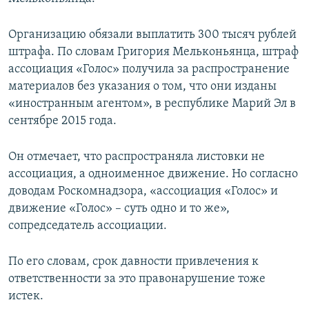
ПРИСОЕДИНЯЙТЕСЬ!
ПОБЕДИТЕЛЕЙ НЕ СУДЯТ?
Организацию обязали выплатить 300 тысяч рублей
КРЫМ.НЕПОКОРЕННЫЙ
штрафа. По словам Григория Мельконьянца, штраф
ELIFBE
ассоциация «Голос» получила за распространение
материалов без указания о том, что они изданы
УКРАИНСКАЯ ПРОБЛЕМА КРЫМА
«иностранным агентом», в республике Марий Эл в
Все сайты RFE/RL
сентябре 2015 года.
Он отмечает, что распространяла листовки не
ассоциация, а одноименное движение. Но согласно
доводам Роскомнадзора, «ассоциация «Голос» и
движение «Голос» – суть одно и то же»,
сопредседатель ассоциации.
По его словам, срок давности привлечения к
ответственности за это правонарушение тоже
истек.