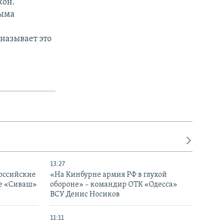
кон.
рыма
называет это
13:27
оссийские
«На Кинбурне армия РФ в глухой
ке «Сиваш»
обороне» – командир ОТК «Одесса»
ВСУ Денис Носиков
11:11