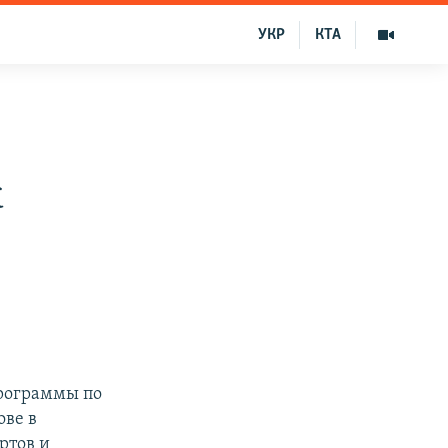
УКР
КТА
к
рограммы по
ове в
ртов и