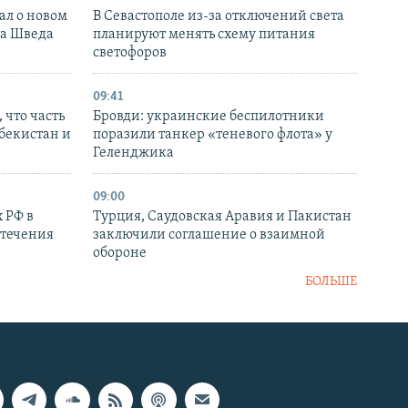
ал о новом
В Севастополе из-за отключений света
ка Шведа
планируют менять схему питания
светофоров
09:41
 что часть
Бровди: украинские беспилотники
збекистан и
поразили танкер «теневого флота» у
Геленджика
09:00
 РФ в
Турция, Саудовская Аравия и Пакистан
стечения
заключили соглашение о взаимной
обороне
БОЛЬШЕ