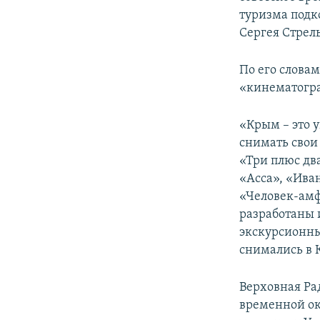
ПОБЕДИТЕЛЕЙ НЕ СУДЯТ?
туризма подк
КРЫМ.НЕПОКОРЕННЫЙ
Сергея Стрел
ELIFBE
По его слова
УКРАИНСКАЯ ПРОБЛЕМА КРЫМА
«кинематогра
«Крым – это 
снимать свои 
«Три плюс дв
«Асса», «Ива
«Человек-амф
разработаны 
экскурсионны
снимались в 
Верховная Ра
временной ок