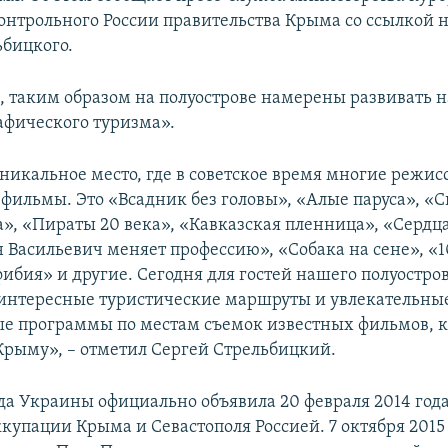
онтрольного России правительства Крыма со ссылкой 
ьбицкого.
м, таким образом на полуострове намерены развивать 
фического туризма».
уникальное место, где в советское время многие режи
фильмы. Это «Всадник без головы», «Алые паруса», «С
а», «Пираты 20 века», «Кавказская пленница», «Сердца
н Васильевич меняет профессию», «Собака на сене», «1
ибия» и другие. Сегодня для гостей нашего полуостро
интересные туристические маршруты и увлекательны
е программы по местам съемок известных фильмов, 
Крыму», – отметил Сергей Стрельбицкий.
да Украины официально объявила 20 февраля 2014 год
купации Крыма и Севастополя Россией. 7 октября 2015