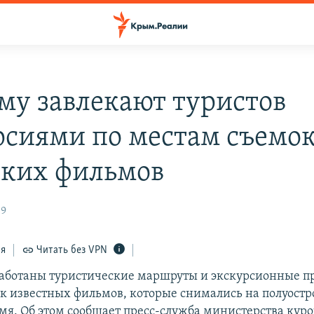
му завлекают туристов
рсиями по местам съемо
ских фильмов
09
ся
Читать без VPN
аботаны туристические маршруты и экскурсионные п
к известных фильмов, которые снимались на полуостр
емя. Об этом сообщает пресс-служба министерства куро