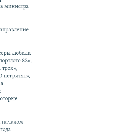
на министра
направление
ссеры любили
портлото 82»,
 трех»,
0 негритят»,
ва
е
которые
а началом
 года