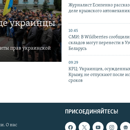
Журналист Есипенко рассказ
деле крымского автомехани
где украинцы
10:45
СМИ: В Wildberries сообщили,
складов могут перенести в У
щиты прав украинской
Беларусь
09:29
КРЦ: Украинцев, осужденных
Крыму, не отпускают после и
сроков
ПРИСОЕДИНЯЙТЕСЬ!
и. О нас