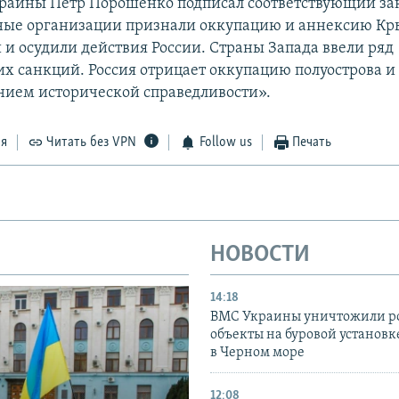
раины Петр Порошенко подписал соответствующий за
ые организации признали оккупацию и аннексию К
и осудили действия России. Страны Запада ввели ряд
х санкций. Россия отрицает оккупацию полуострова и 
нием исторической справедливости».
ся
Читать без VPN
Follow us
Печать
НОВОСТИ
14:18
ВМС Украины уничтожили р
объекты на буровой установ
в Черном море
12:08