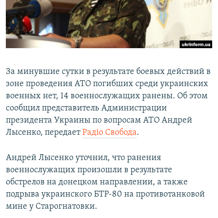
ПРИСОЕДИНЯЙТЕСЬ!
ПОБЕДИТЕЛЕЙ НЕ СУДЯТ?
КРЫМ.НЕПОКОРЕННЫЙ
ELIFBE
УКРАИНСКАЯ ПРОБЛЕМА КРЫМА
За минувшие сутки в результате боевых действий в
Все сайты RFE/RL
зоне проведения АТО погибших среди украинских
военных нет, 14 военнослужащих ранены. Об этом
сообщил представитель Администрации
президента Украины по вопросам АТО Андрей
Лысенко, передает
Радіо Свобода
.
Андрей Лысенко уточнил, что ранения
военнослужащих произошли в результате
обстрелов на донецком направлении, а также
подрыва украинского БТР-80 на противотанковой
мине у Старогнатовки.