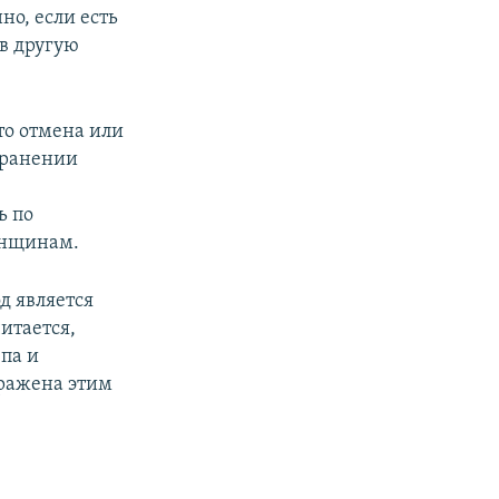
но, если есть
в другую
то отмена или
транении
ь по
енщинам.
д является
итается,
па и
аражена этим