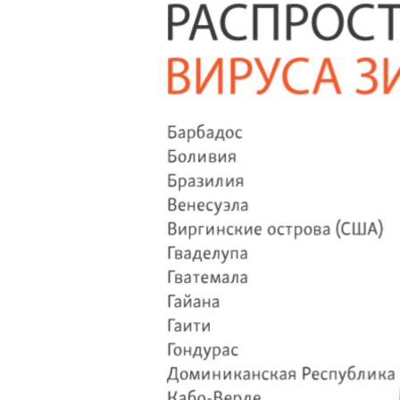
ПОБЕДИТЕЛЕЙ НЕ СУДЯТ?
КРЫМ.НЕПОКОРЕННЫЙ
ELIFBE
УКРАИНСКАЯ ПРОБЛЕМА КРЫМА