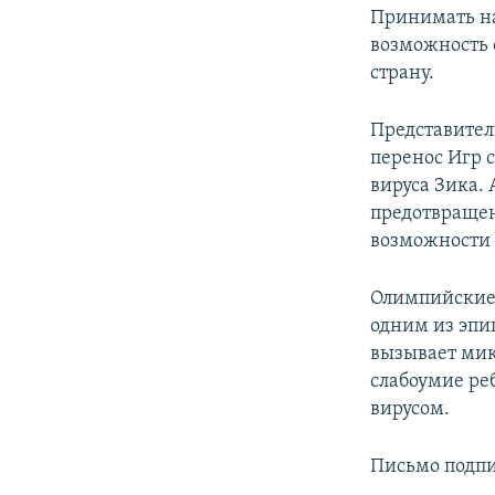
Принимать на
возможность 
страну.
Представители
перенос Игр 
вируса Зика.
предотвращен
возможности 
Олимпийские И
одним из эпи
вызывает мик
слабоумие ре
вирусом.
Письмо подпи