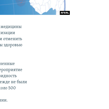
ти медицины
низации
ли отменить
зы здоровью
аненные
мероприятие
видность
режде не были
коло 500
нии.