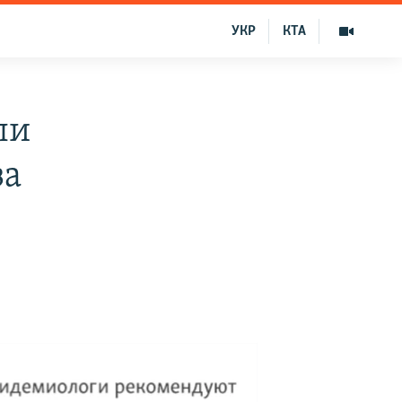
УКР
КТА
ли
за