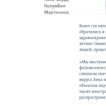
Более ста ав
обратились в
здравоохране
летние Олимп
людей, предс
«Мы выступае
фаталистичес
слишком знач
вируса Зика 
объектом нау
тысяч иностр
распространен