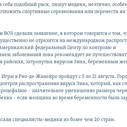
 себя подобный риск, пишут медики, неэтично, особен
отложить спортивные соревнования или перенести их 
 ВОЗ сделали заявление, в котором говорится о том, ч
существенно не отразится на международном распрос
 Американский федеральный Центр по контролю и
ием заболеваний пока рекомендует не путешествоват
в районах, затронутых вирусом Зика, беременным ж
гры в Рио-де-Жанейро пройдут с 5 по 21 августа. Горо
центров распространения вируса Зика, который, как сч
роцефалию – значительное уменьшение размера чере
бенка – если женщина во время беременности была з
сали специалисты-медики из более чем 20 стран.