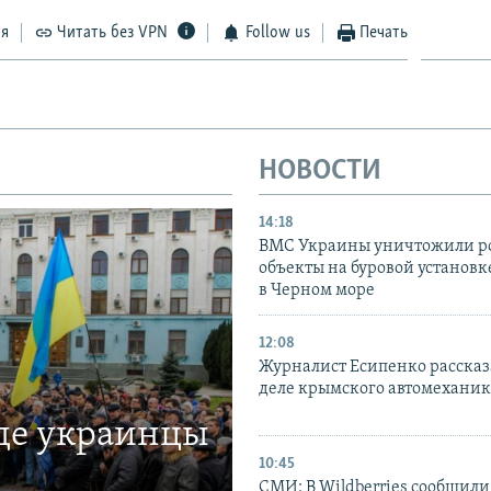
ся
Читать без VPN
Follow us
Печать
НОВОСТИ
14:18
ВМС Украины уничтожили р
объекты на буровой установ
в Черном море
12:08
Журналист Есипенко рассказ
деле крымского автомехани
где украинцы
10:45
СМИ: В Wildberries сообщили,