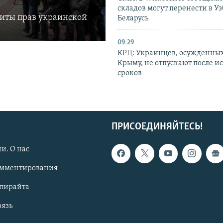
складов могут перенести в У
щиты прав украинской
Беларусь
09:29
КРЦ: Украинцев, осужденных
Крыму, не отпускают после и
сроков
ПРИСОЕДИНЯЙТЕСЬ!
и. О нас
омментирования
опирайта
вязь