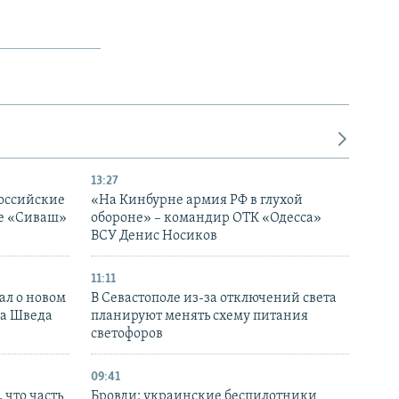
13:27
оссийские
«На Кинбурне армия РФ в глухой
ке «Сиваш»
обороне» – командир ОТК «Одесса»
ВСУ Денис Носиков
11:11
ал о новом
В Севастополе из-за отключений света
ка Шведа
планируют менять схему питания
светофоров
09:41
 что часть
Бровди: украинские беспилотники