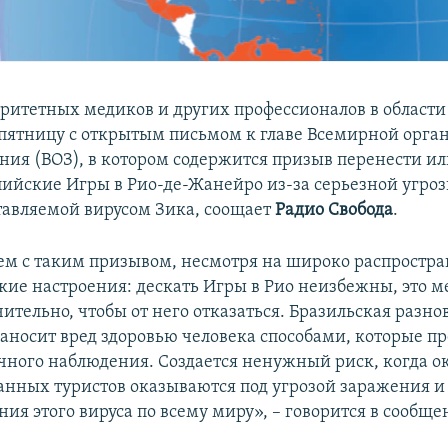
торитетных медиков и других профессионалов в облас
 пятницу с открытым письмом к главе Всемирной орга
ния (ВОЗ), в котором содержится призыв перенести и
ийские Игры в Рио-де-Жанейро из-за серьезной угро
тавляемой вирусом Зика, соощает
Радио Свобода
.
м с таким призывом, несмотря на широко распростр
кие настроения: дескать Игры в Рио неизбежны, это 
ительно, чтобы от него отказаться. Бразильская разно
наносит вред здоровью человека способами, которые п
чного наблюдения. Создается ненужный риск, когда о
анных туристов оказываются под угрозой заражения и
ия этого вируса по всему миру», – говорится в сообще