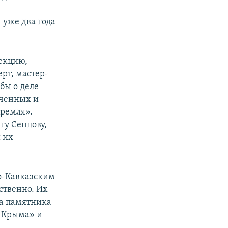
уже два года
екцию,
рт, мастер-
бы о деле
юченных и
Кремля».
гу Сенцову,
 их
о-Кавказским
ственно. Их
ва памятника
ы Крыма» и