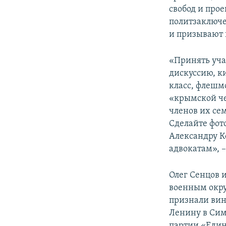
свобод и про
политзаключе
и призывают 
«Принять уча
дискуссию, к
класс, флешм
«крымской че
членов их се
Сделайте фот
Александру К
адвокатам», 
Олег Сенцов 
военным окру
признали вин
Ленину в Сим
партии «Един