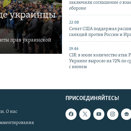
заключили соглашение о вз
обороне
где украинцы
22:08
Сенат США поддержал расш
санкций против России и Ир
щиты прав украинской
19:46
CIR: в июле количество атак 
Украине выросло на 72% по 
с июнем
ПРИСОЕДИНЯЙТЕСЬ!
и. О нас
омментирования