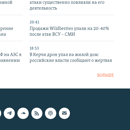
аимной
атаки существенно повлияли на его
деятельность
20:41
ирение
Продажи Wildberries упали на 20-40%
ана
после атак ВСУ – СМИ
18:53
РФ на АЗС в
В Керчи дрон упал на жилой дом:
сравнению
российские власти сообщают о жертвах
БОЛЬШЕ