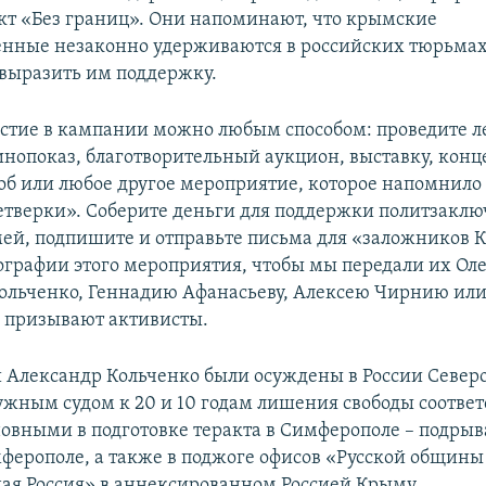
ект «Без границ». Они напоминают, что крымские
нные незаконно удерживаются в российских тюрьмах 
выразить им поддержку.
стие в кампании можно любым способом: проведите л
инопоказ, благотворительный аукцион, выставку, конце
об или любое другое мероприятие, которое напомнило 
тверки». Соберите деньги для поддержки политзакл
мей, подпишите и отправьте письма для «заложников 
ографии этого мероприятия, чтобы мы передали их Оле
ольченко, Геннадию Афанасьеву, Алексею Чирнию или
– призывают активисты.
и Александр Кольченко были осуждены в России Север
жным судом к 20 и 10 годам лишения свободы соответ
овными в подготовке теракта в Симферополе – подры
ферополе, а также в поджоге офисов «Русской общин
ая Россия» в аннексированном Россией Крыму.