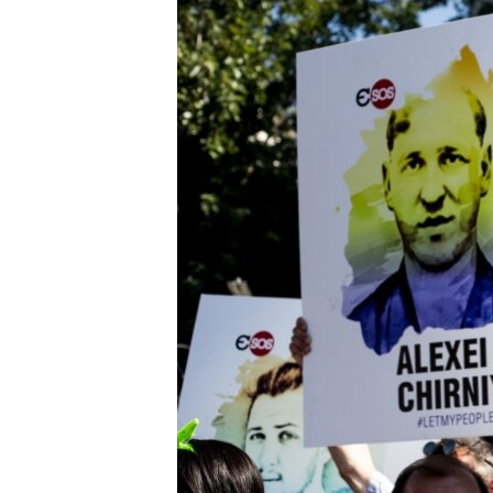
ПОБЕДИТЕЛЕЙ НЕ СУДЯТ?
КРЫМ.НЕПОКОРЕННЫЙ
ELIFBE
УКРАИНСКАЯ ПРОБЛЕМА КРЫМА