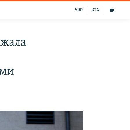
УКР
КТА
ржала
ыми