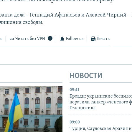
ранта дела – Геннадий Афанасьев и Алексей Чирний –
 лишения свободы.
ся
Читать без VPN
Follow us
Печать
НОВОСТИ
09:41
Бровди: украинские беспил
поразили танкер «теневого ф
Геленджика
09:00
Турция, Саудовская Аравия 