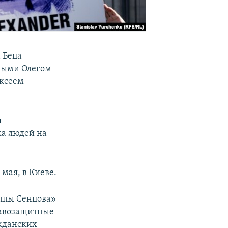
 Беца
ными Олегом
ексеем
я
ка людей на
мая, в Киеве.
ппы Сенцова»
равозащитные
жданских