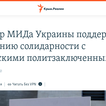
р МИДа Украины подде
нию солидарности с
кими политзаключенн
10
ся
Читать без VPN