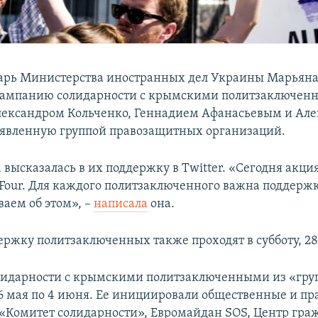
арь Министерства иностранных дел Украины Марьяна
кампанию солидарности с крымскими политзаключен
ександром Кольченко, Геннадием Афанасьевым и Ал
явленную группой правозащитных организаций.
высказалась в их поддержку в Twitter. «Сегодня акци
Four. Для каждого политзаключенного важна поддерж
ваем об этом», –
написала
она.
ержку политзаключенных также проходят в субботу, 28 
лидарности с крымскими политзаключенными из «гру
26 мая по 4 июня. Ее инициировали общественные и п
«Комитет солидарности», Евромайдан SOS, Центр гра