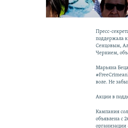
Пресс-секрет
поддержала 
Сенцовым, Ал
Чернием, объ
Марьяна Беца 
#FreeCrimean
воле. Не забы
Акции в подд
Кампания со
объявлена с 
организации 