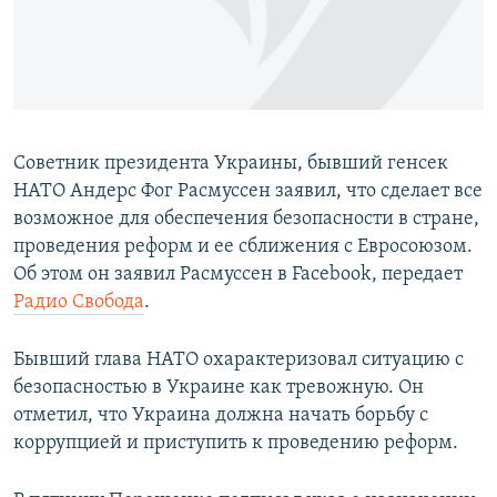
ПРИСОЕДИНЯЙТЕСЬ!
ПОБЕДИТЕЛЕЙ НЕ СУДЯТ?
КРЫМ.НЕПОКОРЕННЫЙ
ELIFBE
УКРАИНСКАЯ ПРОБЛЕМА КРЫМА
Советник президента Украины, бывший генсек
Все сайты RFE/RL
НАТО Андерс Фог Расмуссен заявил, что сделает все
возможное для обеспечения безопасности в стране,
проведения реформ и ее сближения с Евросоюзом.
Об этом он заявил Расмуссен в Facebook, передает
Радио Свобода
.
Бывший глава НАТО охарактеризовал ситуацию с
безопасностью в Украине как тревожную. Он
отметил, что Украина должна начать борьбу с
коррупцией и приступить к проведению реформ.