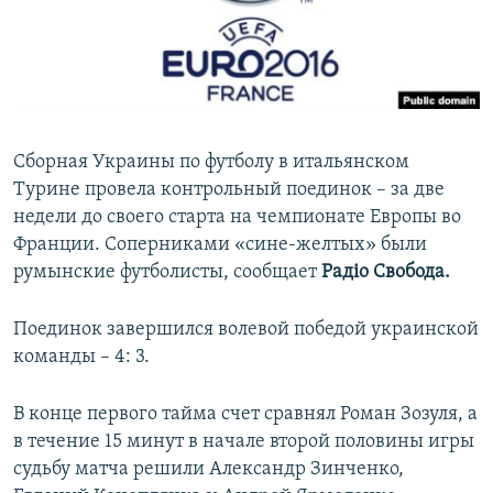
ПРИСОЕДИНЯЙТЕСЬ!
ПОБЕДИТЕЛЕЙ НЕ СУДЯТ?
КРЫМ.НЕПОКОРЕННЫЙ
ELIFBE
УКРАИНСКАЯ ПРОБЛЕМА КРЫМА
Сборная Украины по футболу в итальянском
Все сайты RFE/RL
Турине провела контрольный поединок – за две
недели до своего старта на чемпионате Европы во
Франции. Соперниками «сине-желтых» были
румынские футболисты, сообщает
Радіо Свобода.
Поединок завершился волевой победой украинской
команды – 4: 3.
В конце первого тайма счет сравнял Роман Зозуля, а
в течение 15 минут в начале второй половины игры
судьбу матча решили Александр Зинченко,