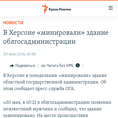
Доступность
ссылки
Вернуться
НОВОСТИ
к
НОВОСТИ
В Херсоне «минировали» здание
основному
СПЕЦПРОЕКТЫ
содержанию
облгосадминистрации
ВОДА
Вернутся
ГРУЗ 200
к
30 мая 2016, 16:38
ИСТОРИЯ
КАРТА ВОЕННЫХ ОБЪЕКТОВ КРЫМА
главной
ЕЩЕ
Поделиться
Читать без VPN
11 ЛЕТ ОККУПАЦИИ КРЫМА. 11 ИСТОРИЙ СОПРОТИВЛЕНИЯ
навигации
Вернутся
РАДІО СВОБОДА
В Херсоне в понедельник «минировали» здание
ИНТЕРАКТИВ
к
областной государственной администрации. Об
КАК ОБОЙТИ БЛОКИРОВКУ
ИНФОГРАФИКА
поиску
этом сообщает пресс-служба ОГА.
ТЕЛЕПРОЕКТ КРЫМ.РЕАЛИИ
Українською
«30 мая, в 10:21 в облгосадминистрацию позвонил
СОВЕТЫ ПРАВОЗАЩИТНИКОВ
Qırımtatar
неизвестный мужчина и сообщил, что здание
ПРОПАВШИЕ БЕЗ ВЕСТИ
заминировано. На место происшествия