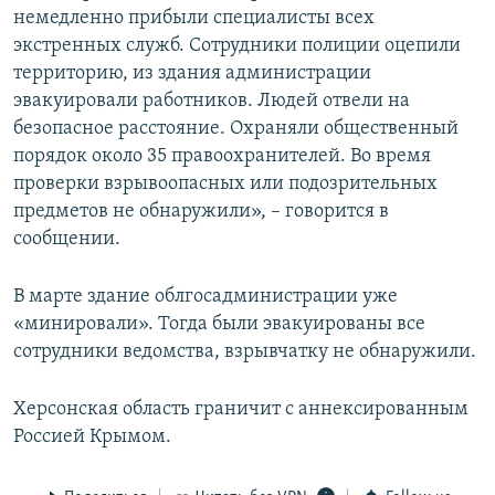
немедленно прибыли специалисты всех
ПРИСОЕДИНЯЙТЕСЬ!
ПОБЕДИТЕЛЕЙ НЕ СУДЯТ?
экстренных служб. Сотрудники полиции оцепили
КРЫМ.НЕПОКОРЕННЫЙ
территорию, из здания администрации
эвакуировали работников. Людей отвели на
ELIFBE
безопасное расстояние. Охраняли общественный
УКРАИНСКАЯ ПРОБЛЕМА КРЫМА
порядок около 35 правоохранителей. Во время
Все сайты RFE/RL
проверки взрывоопасных или подозрительных
предметов не обнаружили», – говорится в
сообщении.
В марте здание облгосадминистрации уже
«минировали». Тогда были эвакуированы все
сотрудники ведомства, взрывчатку не обнаружили.
Херсонская область граничит с аннексированным
Россией Крымом.