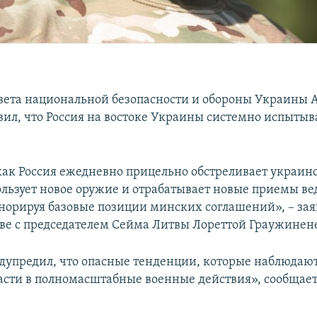
вета национальной безопасности и обороны Украины 
вил, что Россия на востоке Украины системно испытыв
ак Россия ежедневно прицельно обстреливает украин
ользует новое оружие и отрабатывает новые приемы ве
норируя базовые позиции минских соглашений», – заяв
еве с председателем Сейма Литвы Лореттой Граужинен
дупредил, что опасные тенденции, которые наблюдают
асти в полномасштабные военные действия», сообщает