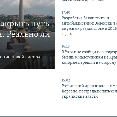
российском Ярославле
17:40
Разработка баллистики и
закрыть путь
антибаллистики: Зеленский
«нужных результатов» в 2026
. Реально ли
годах
16:18
В Украине сообщили о подоз
ление новой системы
бывшим налоговикам из Кры
которые перешли на сторону
15:02
Российский дрон атаковал м
Херсоне, пострадали пять чел
украинские власти