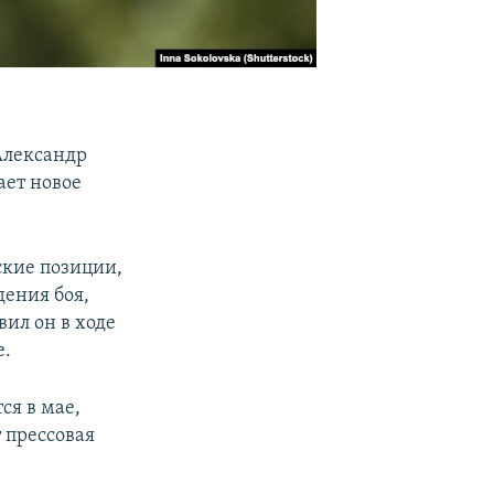
Александр
ает новое
ские позиции,
дения боя,
ил он в ходе
е.
ся в мае,
 прессовая