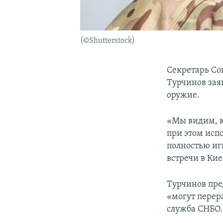
(©Shutterstock)
Секретарь Со
Турчинов зая
оружие.
«Мы видим, к
при этом исп
полностью иг
встречи в Ки
Турчинов пре
«могут перер
служба СНБО.