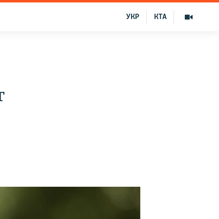
УКР
КТА
т