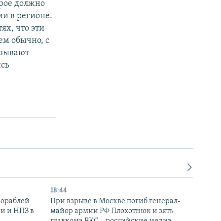
орое должно
и в регионе.
ях, что эти
ем обычно, с
азывают
ись
18:44
кораблей
При взрыве в Москве погиб генерал-
и и НПЗ в
майор армии РФ Плохотнюк и зять