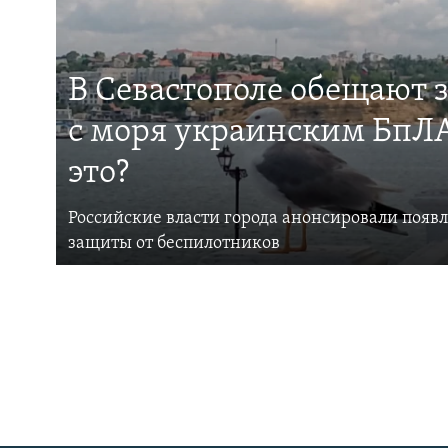
В Севастополе обещают 
с моря украинским БпЛА
это?
Российские власти города анонсировали появ
защиты от беспилотников