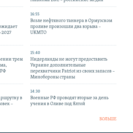
главкома ВКС – российские медиа
16:55
Возле нефтяного танкера в Ормузском
 ожидает
проливе произошли два взрыва –
-2027
UKMTO
15:40
рении трем
Нидерланды не могут предоставить
ма,
Украине дополнительные
 РФ
перехватчики Patriot из своих запасов –
Минобороны страны
14:30
аршрутку в
Военные РФ проводят вторые за день
овек –
учения в Оливе под Ялтой
БОЛЬШЕ