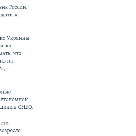
вия России.
юдать за
оке Украины
оиска
ать, что
онь на
», –
ивные
 Автономной
бщили в СНБО.
асти
возросло