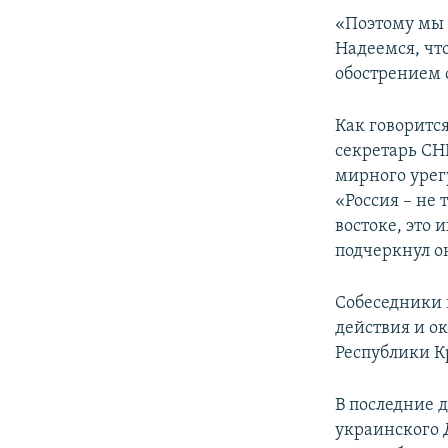
«Поэтому мы 
Надеемся, чт
обострением 
Как говоритс
секретарь СН
мирного урег
«Россия – не 
востоке, это 
подчеркнул о
Собеседники 
действия и о
Республики К
В последние 
украинского Д