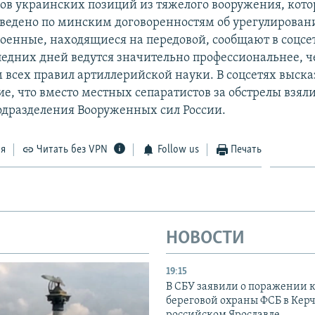
лов украинских позиций из тяжелого вооружения, кот
тведено по минским договоренностям об урегулировани
оенные, находящиеся на передовой, сообщают в соцсет
ледних дней ведутся значительно профессиональнее, ч
всех правил артиллерийской науки. В соцсетях выск
е, что вместо местных сепаратистов за обстрелы взял
дразделения Вооруженных сил России.
ся
Читать без VPN
Follow us
Печать
НОВОСТИ
19:15
В СБУ заявили о поражении 
береговой охраны ФСБ в Керч