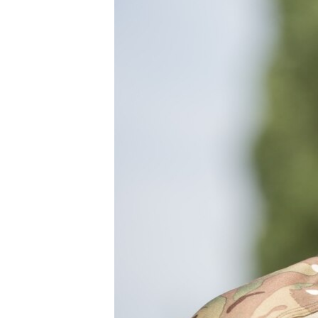
ПОБЕДИТЕЛЕЙ НЕ СУДЯТ?
КРЫМ.НЕПОКОРЕННЫЙ
ELIFBE
УКРАИНСКАЯ ПРОБЛЕМА КРЫМА