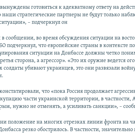
вынуждены готовиться к адекватному ответу на дейст
о наши стратегические партнеры не будут только набл
ситуации», – подчеркнул он
я в сообщении, во время обсуждения ситуации на вост
БО подчеркнул, что европейские страны в контексте п
улирования ситуации на Донбассе должны четко поним
третья сторона, а агрессор». «Это их оружие ведется ог
их солдаты убивают украинцев, это они развязали войну
н.
констатировали, что «пока Россия продолжает агресс
ккупацию части украинской территории, в частности,
рым, нужно не отменять, а усиливать санкции», – соо
дни положение на многих отрезках линии фронта на ч
онбасса резко обострилось. В частности, значительно 