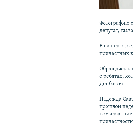
Фотографию с
депутат, гла
В начале сво
причастных к
Обращаясь к 
о ребятах, к
Донбассе».
Надежда Савче
прошлой неде
помиловании 
причастности