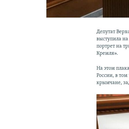
Депутат Верх
выступила на
портрет на т
Кремля».
На этом плак
России, в то
крымчане, за