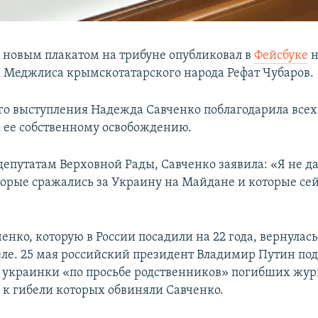
 новым плакатом на трибуне опубликовал в
Фейсбуке
н
ва Меджлиса крымскотатарского народа Рефат Чубаров.
его выступления Надежда Савченко поблагодарила всех
 ее собственному освобождению.
депутатам Верховной Рады, Савченко заявила: «Я не д
оторые сражались за Украину на Майдане и которые се
нко, которую в России посадили на 22 года, вернулась
ле. 25 мая российский президент Владимир Путин под
украинки «по просьбе родственников» погибших журн
 к гибели которых обвиняли Савченко.