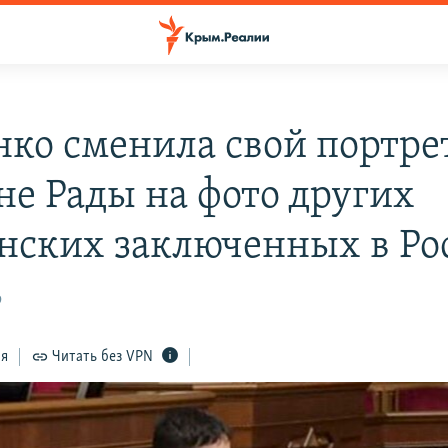
нко сменила свой портре
не Рады на фото других
нских заключенных в Ро
9
ся
Читать без VPN