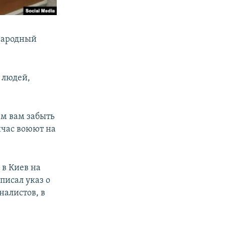
ародный
 людей,
ам вам забыть
йчас воюют на
 в Киев на
писал указ о
алистов, в