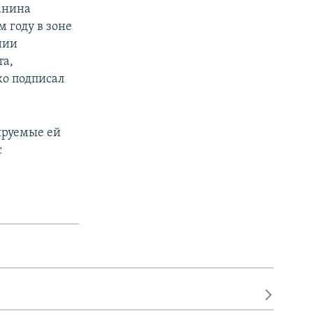
анина
 году в зоне
нии
та,
ко подписал
ируемые ей
с