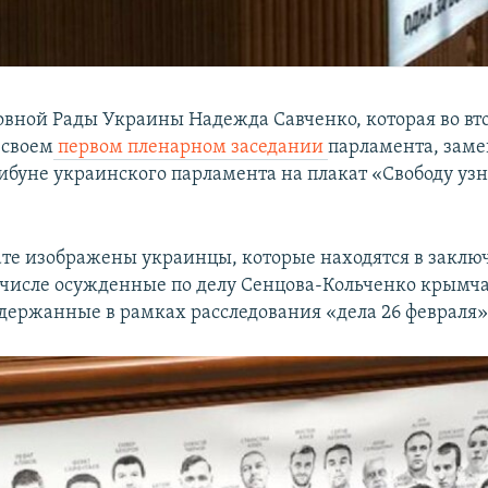
овной Рады Украины Надежда Савченко, которая во вт
 своем
первом пленарном заседании
парламента, заме
рибуне украинского парламента на плакат «Свободу уз
ате изображены украинцы, которые находятся в заклю
м числе осужденные по делу Сенцова-Кольченко крымча
держанные в рамках расследования «дела 26 февраля»