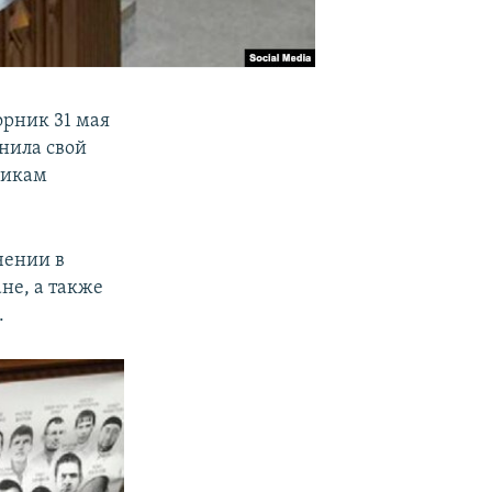
орник 31 мая
нила свой
никам
чении в
не, а также
.