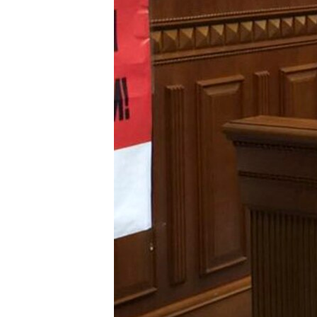
ПОБЕДИТЕЛЕЙ НЕ СУДЯТ?
КРЫМ.НЕПОКОРЕННЫЙ
ELIFBE
УКРАИНСКАЯ ПРОБЛЕМА КРЫМА