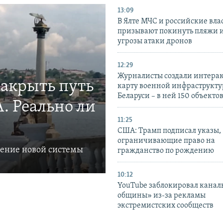
13:09
В Ялте МЧС и российские вла
призывают покинуть пляжи и
угрозы атаки дронов
12:29
Журналисты создали интера
закрыть путь
карту военной инфраструкт
Беларуси – в ней 150 объекто
. Реально ли
11:25
США: Трамп подписал указы,
ограничивающие право на
ление новой системы
гражданство по рождению
10:12
YouTube заблокировал канал
общины» из-за рекламы
экстремистских сообществ