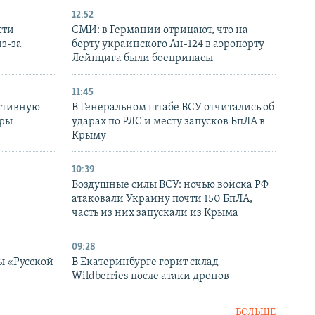
12:52
сти
СМИ: в Германии отрицают, что на
з-за
борту украинского Ан-124 в аэропорту
Лейпцига были боеприпасы
11:45
ктивную
В Генеральном штабе ВСУ отчитались об
уры
ударах по РЛС и месту запусков БпЛА в
в
Крыму
10:39
Воздушные силы ВСУ: ночью войска РФ
атаковали Украину почти 150 БпЛА,
часть из них запускали из Крыма
09:28
ы «Русской
В Екатеринбурге горит склад
Wildberries после атаки дронов
БОЛЬШЕ