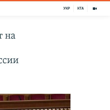
УКР
КТА
т на
ссии