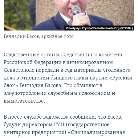
ПРИСОЕДИНЯЙТЕСЬ!
ПОБЕДИТЕЛЕЙ НЕ СУДЯТ?
КРЫМ.НЕПОКОРЕННЫЙ
ELIFBE
Геннадий Басов, архивное фото
УКРАИНСКАЯ ПРОБЛЕМА КРЫМА
Все сайты RFE/RL
Следственные органы Следственного комитета
Российской Федерации в аннексированном
Севастополе передали в суд материалы уголовного
дела в отношении бывшего главы партии «Русский
блок» Геннадия Басова. Его обвиняют в
злоупотреблении служебным положением и
вымогательстве.
В пресс-службе ведомства сообщили, что Басов,
будучи директором ГУП (государственное
унитарное предприятие) «Специализированная