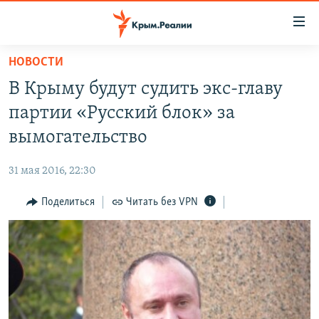
Доступность
ссылки
Вернуться
НОВОСТИ
к
НОВОСТИ
В Крыму будут судить экс-главу
основному
СПЕЦПРОЕКТЫ
содержанию
партии «Русский блок» за
ВОДА
Вернутся
ГРУЗ 200
вымогательство
к
ИСТОРИЯ
КАРТА ВОЕННЫХ ОБЪЕКТОВ КРЫМА
главной
31 мая 2016, 22:30
ЕЩЕ
11 ЛЕТ ОККУПАЦИИ КРЫМА. 11 ИСТОРИЙ СОПРОТИВЛЕНИЯ
навигации
Вернутся
Поделиться
Читать без VPN
РАДІО СВОБОДА
ИНТЕРАКТИВ
к
КАК ОБОЙТИ БЛОКИРОВКУ
ИНФОГРАФИКА
поиску
ТЕЛЕПРОЕКТ КРЫМ.РЕАЛИИ
Українською
СОВЕТЫ ПРАВОЗАЩИТНИКОВ
Qırımtatar
ПРОПАВШИЕ БЕЗ ВЕСТИ