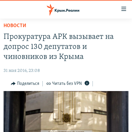
Доступность
ссылки
Вернуться
НОВОСТИ
к
НОВОСТИ
Прокуратура АРК вызывает на
основному
СПЕЦПРОЕКТЫ
содержанию
допрос 130 депутатов и
ВОДА
Вернутся
ГРУЗ 200
чиновников из Крыма
к
ИСТОРИЯ
КАРТА ВОЕННЫХ ОБЪЕКТОВ КРЫМА
главной
31 мая 2016, 23:08
ЕЩЕ
11 ЛЕТ ОККУПАЦИИ КРЫМА. 11 ИСТОРИЙ СОПРОТИВЛЕНИЯ
навигации
Вернутся
Поделиться
Читать без VPN
РАДІО СВОБОДА
ИНТЕРАКТИВ
к
КАК ОБОЙТИ БЛОКИРОВКУ
ИНФОГРАФИКА
поиску
ТЕЛЕПРОЕКТ КРЫМ.РЕАЛИИ
Українською
СОВЕТЫ ПРАВОЗАЩИТНИКОВ
Qırımtatar
ПРОПАВШИЕ БЕЗ ВЕСТИ