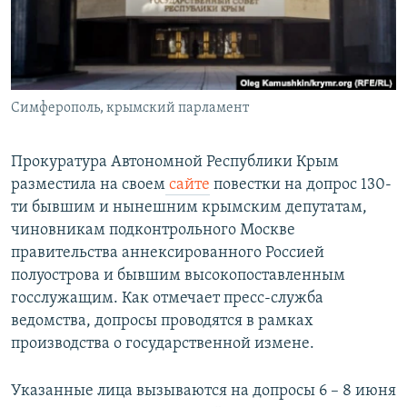
ПРИСОЕДИНЯЙТЕСЬ!
ПОБЕДИТЕЛЕЙ НЕ СУДЯТ?
КРЫМ.НЕПОКОРЕННЫЙ
ELIFBE
Симферополь, крымский парламент
УКРАИНСКАЯ ПРОБЛЕМА КРЫМА
Все сайты RFE/RL
Прокуратура Автономной Республики Крым
разместила на своем
сайте
повестки на допрос 130-
ти бывшим и нынешним крымским депутатам,
чиновникам подконтрольного Москве
правительства аннексированного Россией
полуострова и бывшим высокопоставленным
госслужащим. Как отмечает пресс-служба
ведомства, допросы проводятся в рамках
производства о государственной измене.
Указанные лица вызываются на допросы 6 – 8 июня